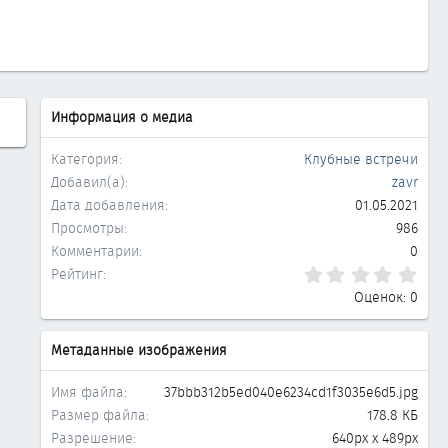
д
Информация о медиа
Категория
Клубные встречи
Добавил(а)
zavr
Дата добавления
01.05.2021
Просмотры
986
Комментарии
0
0.0
Рейтинг
Оценок: 0
Метаданные изображения
Имя файла
37bbb312b5ed040e6234cd1f3035e6d5.jpg
Размер файла
178.8 КБ
Разрешение
640px x 489px