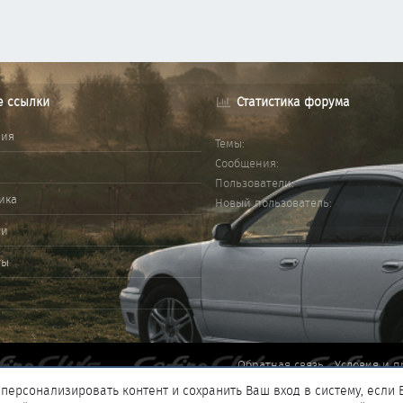
е ссылки
Статистика форума
ния
Темы
Сообщения
Пользователи
ика
Новый пользователь
ми
ты
Обратная связь
Условия и п
персонализировать контент и сохранить Ваш вход в систему, если 