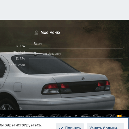
Моё меню
Вход
17 724
367 421
Письмо Админу
13 374
canalvbm
равила
Политика конфиденциальности
Помощь
Главная
R
S
Вы зарегистрируетесь.
S
Принять
Узнать больше....