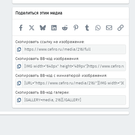
Поделиться этим медиа
Facebook
X
Bluesky
LinkedIn
Reddit
Pinterest
Tumblr
WhatsApp
Электронна
Ссыл
Скопировать ссылку на изображение
Скопировать BB-код изображения
Скопировать BB-код с миниатюрой изображения
Скопировать BB-код галереи