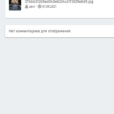
37bbb312b5ed040e6234cd1f3035e6d5.jpg
zavr
01.05.2021
Нет комментариев для отображения.