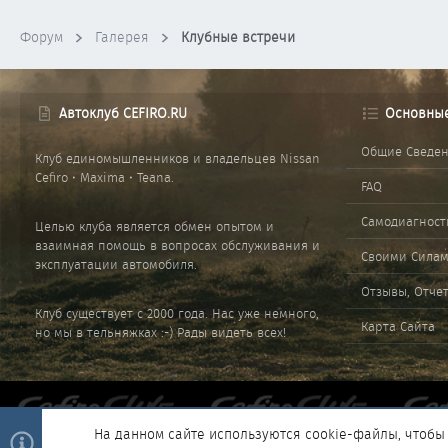
Форум
Галерея
Клубные встречи
Автоклуб CEFIRO.RU
Основны
Общие Сведе
Клуб единомышленников и владельцев Nissan
Cefiro • Maxima • Teana.
FAQ
Самодиагност
Целью клуба является обмен опытом и
взаимная помощь в вопросах обслуживания и
Своими Сила
эксплуатации автомобиля.
Отзывы, Отче
Клуб существует с 2000 года. Нас уже немного,
Карта Сайта
но мы в тельняжках :-) Рады видеть всех!
На данном сайте используются cookie-файлы, чтобы 