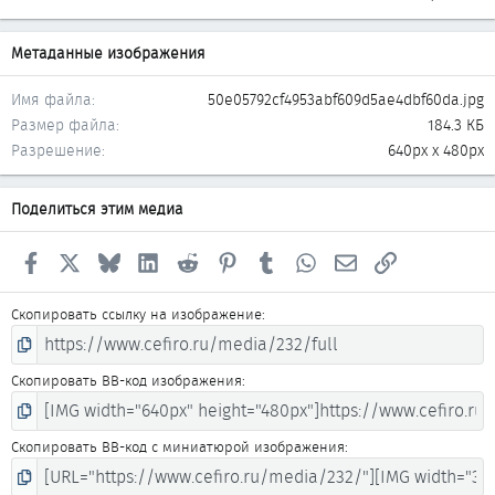
Метаданные изображения
Имя файла
50e05792cf4953abf609d5ae4dbf60da.jpg
Размер файла
184.3 КБ
Разрешение
640px x 480px
Поделиться этим медиа
Facebook
X
Bluesky
LinkedIn
Reddit
Pinterest
Tumblr
WhatsApp
Электронная почта
Ссылка
Скопировать ссылку на изображение
Скопировать BB-код изображения
Скопировать BB-код с миниатюрой изображения