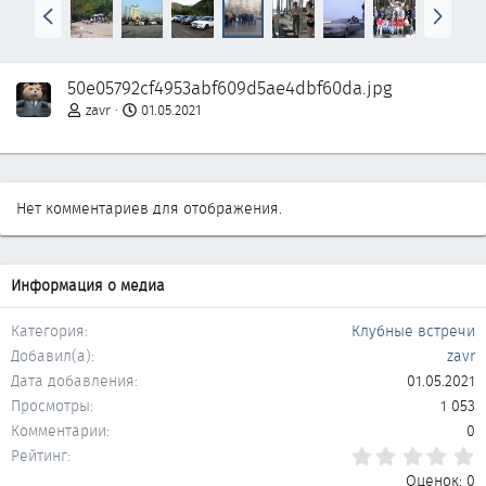
Н
В
а
п
з
е
а
р
50e05792cf4953abf609d5ae4dbf60da.jpg
д
ё
д
zavr
01.05.2021
Нет комментариев для отображения.
Информация о медиа
Категория
Клубные встречи
Добавил(а)
zavr
Дата добавления
01.05.2021
Просмотры
1 053
Комментарии
0
0
Рейтинг
Оценок: 0