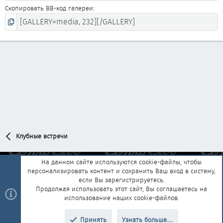
Скопировать BB-код галереи
Клубные встречи
На данном сайте используются cookie-файлы, чтобы
персонализировать контент и сохранить Ваш вход в систему,
Обратная связь
Условия и правила
если Вы зарегистрируетесь.
Политика конфиденциальности
Помощь
Главная
R
Продолжая использовать этот сайт, Вы соглашаетесь на
S
использование наших cookie-файлов.
S
®
Community platform by XenForo
© 2010-2025 XenForo Ltd.
|
Style and
Принять
Узнать больше....
®
add-ons by ThemeHouse
Перевод от Jumuro