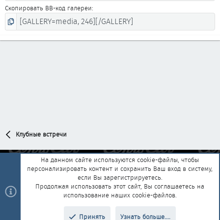
Скопировать BB-код галереи
Клубные встречи
На данном сайте используются cookie-файлы, чтобы
персонализировать контент и сохранить Ваш вход в систему,
Обратная связь
Условия и правила
если Вы зарегистрируетесь.
Политика конфиденциальности
Помощь
Главная
R
Продолжая использовать этот сайт, Вы соглашаетесь на
S
использование наших cookie-файлов.
S
®
Community platform by XenForo
© 2010-2025 XenForo Ltd.
|
Style and
Принять
Узнать больше....
®
add-ons by ThemeHouse
Перевод от Jumuro