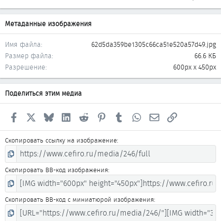
Метаданные изображения
Имя файла
62d5da359be1305c66ca51e520a57d49.jpg
Размер файла
66.6 КБ
Разрешение
600px x 450px
Поделиться этим медиа
Facebook
X
Bluesky
LinkedIn
Reddit
Pinterest
Tumblr
WhatsApp
Электронная почта
Ссылка
Скопировать ссылку на изображение
Скопировать BB-код изображения
Скопировать BB-код с миниатюрой изображения