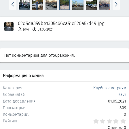
Н
В
а
п
з
е
а
р
62d5da359be1305c66ca51e520a57d49.jpg
д
ё
д
zavr
01.05.2021
Нет комментариев для отображения.
Информация о медиа
Категория
Клубные встречи
Добавил(а)
zavr
Дата добавления
01.05.2021
Просмотры
809
Комментарии
0
0
Рейтинг
Оценок: 0