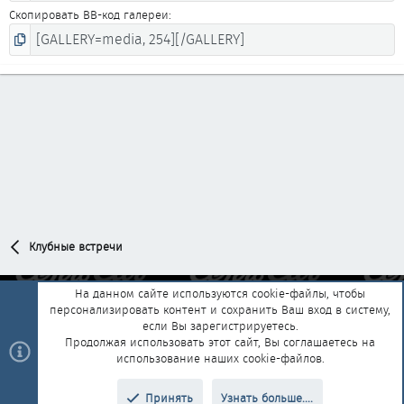
Скопировать BB-код галереи
Клубные встречи
На данном сайте используются cookie-файлы, чтобы
персонализировать контент и сохранить Ваш вход в систему,
Обратная связь
Условия и правила
если Вы зарегистрируетесь.
Политика конфиденциальности
Помощь
Главная
R
Продолжая использовать этот сайт, Вы соглашаетесь на
S
использование наших cookie-файлов.
S
®
Community platform by XenForo
© 2010-2025 XenForo Ltd.
|
Style and
Принять
Узнать больше....
®
add-ons by ThemeHouse
Перевод от Jumuro