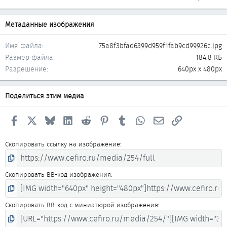
Метаданные изображения
Имя файла
75a8f3bfad6399d959f1fab9cd99926c.jpg
Размер файла
184.8 КБ
Разрешение
640px x 480px
Поделиться этим медиа
Facebook
X
Bluesky
LinkedIn
Reddit
Pinterest
Tumblr
WhatsApp
Электронная почта
Ссылка
Скопировать ссылку на изображение
Скопировать BB-код изображения
Скопировать BB-код с миниатюрой изображения