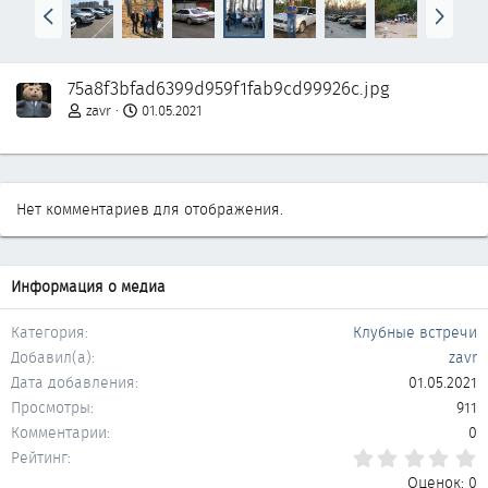
Н
В
а
п
з
е
а
р
75a8f3bfad6399d959f1fab9cd99926c.jpg
д
ё
д
zavr
01.05.2021
Нет комментариев для отображения.
Информация о медиа
Категория
Клубные встречи
Добавил(а)
zavr
Дата добавления
01.05.2021
Просмотры
911
Комментарии
0
0
Рейтинг
Оценок: 0