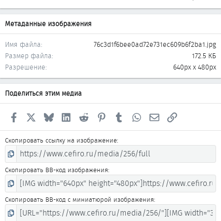
Метаданные изображения
Имя файла
76c3d1f6bee0ad72e731ec609b6f2ba1.jpg
Размер файла
172.5 КБ
Разрешение
640px x 480px
Поделиться этим медиа
Facebook
X
Bluesky
LinkedIn
Reddit
Pinterest
Tumblr
WhatsApp
Электронная почта
Ссылка
Скопировать ссылку на изображение
Скопировать BB-код изображения
Скопировать BB-код с миниатюрой изображения