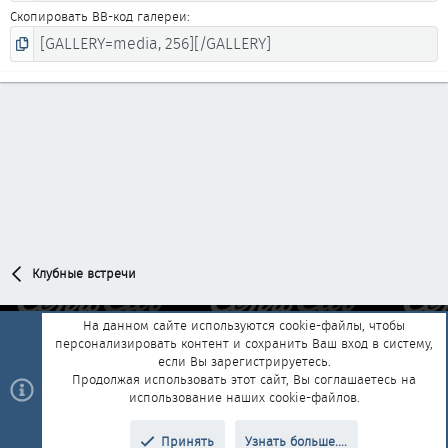
Скопировать BB-код галереи
Клубные встречи
На данном сайте используются cookie-файлы, чтобы
персонализировать контент и сохранить Ваш вход в систему,
Обратная связь
Условия и правила
если Вы зарегистрируетесь.
Политика конфиденциальности
Помощь
Главная
R
Продолжая использовать этот сайт, Вы соглашаетесь на
S
использование наших cookie-файлов.
S
®
Community platform by XenForo
© 2010-2025 XenForo Ltd.
|
Style and
Принять
Узнать больше....
®
add-ons by ThemeHouse
Перевод от Jumuro