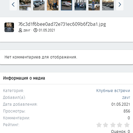
Н
В
а
п
з
е
а
р
76c3d1f6bee0ad72e731ec609b6f2ba1.jpg
д
ё
д
zavr
01.05.2021
Нет комментариев для отображения.
Информация о медиа
Категория
Клубные встречи
Добавил(а)
zavr
Дата добавления
01.05.2021
Просмотры
856
Комментарии
0
0
Рейтинг
Оценок: 0