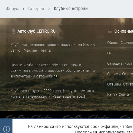
Форум
Галерея
Клубные встречи
Автоклуб CEFIRO.RU
Основны
Общие Сведе
Клуб единомышленников и владельцев Nissan
Cefiro • Maxima • Teana.
FAQ
Самодиагност
Целью клуба является обмен опытом и
взаимная помощь в вопросах обслуживания и
Своими Сила
эксплуатации автомобиля.
Отзывы, Отче
Клуб существует с 2000 года. Нас уже немного,
Карта Сайта
но мы в тельняжках :-) Рады видеть всех!
На данном сайте используются cookie-файлы, чтобы 
Продолжая использовать это
®
Community platform by XenForo
© 2010-2025 XenForo Ltd.
|
Style and 