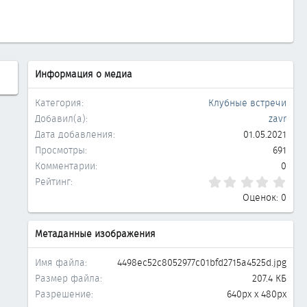
Информация о медиа
Категория
Клубные встречи
Добавил(а)
zavr
Дата добавления
01.05.2021
Просмотры
691
Комментарии
0
0.0
Рейтинг
Оценок: 0
Метаданные изображения
Имя файла
4498ec52c8052977c01bfd2715a4525d.jpg
Размер файла
207.4 КБ
Разрешение
640px x 480px