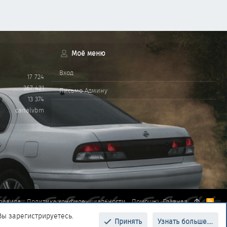
Моё меню
Вход
17 724
367 421
Письмо Админу
13 374
canalvbm
равила
Политика конфиденциальности
Помощь
Главная
R
S
Вы зарегистрируетесь.
S
Принять
Узнать больше....