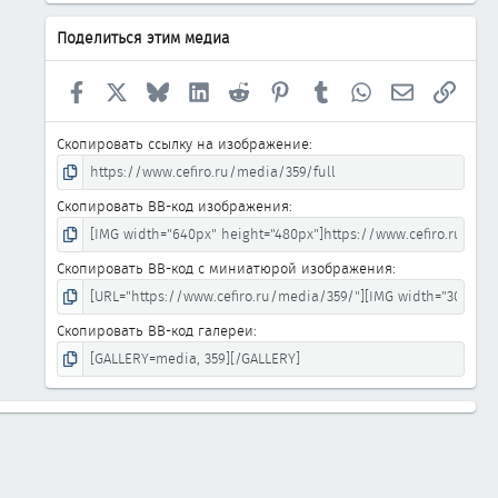
Поделиться этим медиа
Facebook
X
Bluesky
LinkedIn
Reddit
Pinterest
Tumblr
WhatsApp
Электронна
Ссыл
Скопировать ссылку на изображение
Скопировать BB-код изображения
Скопировать BB-код с миниатюрой изображения
Скопировать BB-код галереи