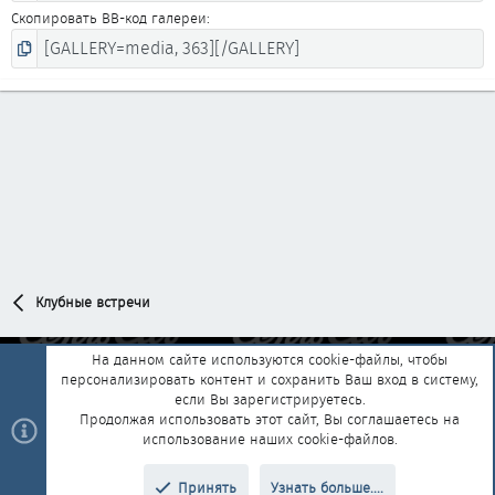
Скопировать BB-код галереи
Клубные встречи
На данном сайте используются cookie-файлы, чтобы
персонализировать контент и сохранить Ваш вход в систему,
Обратная связь
Условия и правила
если Вы зарегистрируетесь.
Политика конфиденциальности
Помощь
Главная
R
Продолжая использовать этот сайт, Вы соглашаетесь на
S
использование наших cookie-файлов.
S
®
Community platform by XenForo
© 2010-2025 XenForo Ltd.
|
Style and
Принять
Узнать больше....
®
add-ons by ThemeHouse
Перевод от Jumuro