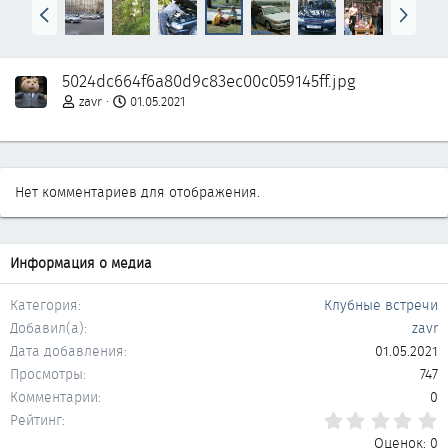
Н
В
а
п
з
е
а
р
5024dc664f6a80d9c83ec00c059145ff.jpg
д
ё
д
zavr
01.05.2021
Нет комментариев для отображения.
Информация о медиа
Категория
Клубные встречи
Добавил(а)
zavr
Дата добавления
01.05.2021
Просмотры
747
Комментарии
0
0
Рейтинг
Оценок: 0