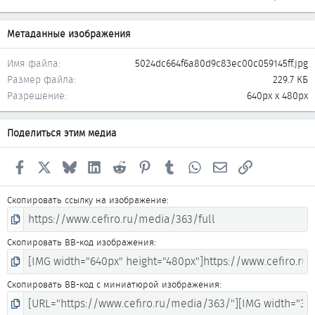
Метаданные изображения
Имя файла
5024dc664f6a80d9c83ec00c059145ff.jpg
Размер файла
229.7 КБ
Разрешение
640px x 480px
Поделиться этим медиа
Facebook
X
Bluesky
LinkedIn
Reddit
Pinterest
Tumblr
WhatsApp
Электронная почта
Ссылка
Скопировать ссылку на изображение
Скопировать BB-код изображения
Скопировать BB-код с миниатюрой изображения