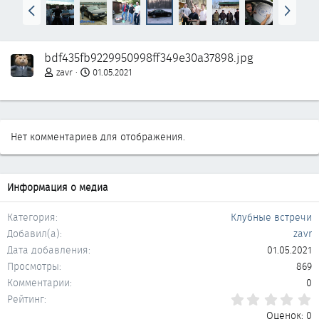
Н
В
а
п
з
е
а
р
bdf435fb9229950998ff349e30a37898.jpg
д
ё
д
zavr
01.05.2021
Нет комментариев для отображения.
Информация о медиа
Категория
Клубные встречи
Добавил(а)
zavr
Дата добавления
01.05.2021
Просмотры
869
Комментарии
0
0
Рейтинг
Оценок: 0