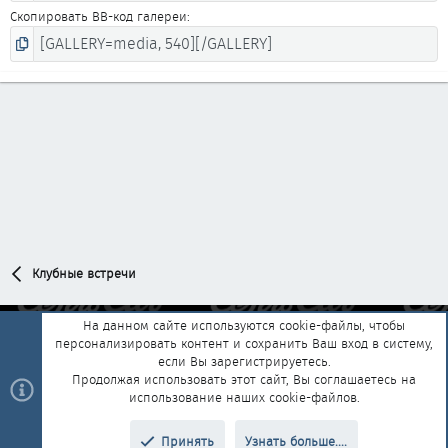
Скопировать BB-код галереи
Клубные встречи
На данном сайте используются cookie-файлы, чтобы
персонализировать контент и сохранить Ваш вход в систему,
Обратная связь
Условия и правила
если Вы зарегистрируетесь.
Политика конфиденциальности
Помощь
Главная
R
Продолжая использовать этот сайт, Вы соглашаетесь на
S
использование наших cookie-файлов.
S
®
Community platform by XenForo
© 2010-2025 XenForo Ltd.
|
Style and
Принять
Узнать больше....
®
add-ons by ThemeHouse
Перевод от Jumuro