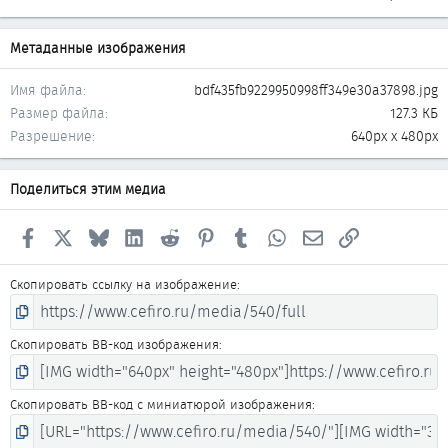
Метаданные изображения
Имя файла
bdf435fb9229950998ff349e30a37898.jpg
Размер файла
127.3 КБ
Разрешение
640px x 480px
Поделиться этим медиа
Facebook
X
Bluesky
LinkedIn
Reddit
Pinterest
Tumblr
WhatsApp
Электронная почта
Ссылка
Скопировать ссылку на изображение
Скопировать BB-код изображения
Скопировать BB-код с миниатюрой изображения