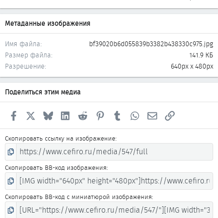
Метаданные изображения
Имя файла
bf39020b6d055839b3382b438330c975.jpg
Размер файла
141.9 КБ
Разрешение
640px x 480px
Поделиться этим медиа
Facebook
X
Bluesky
LinkedIn
Reddit
Pinterest
Tumblr
WhatsApp
Электронная почта
Ссылка
Скопировать ссылку на изображение
Скопировать BB-код изображения
Скопировать BB-код с миниатюрой изображения