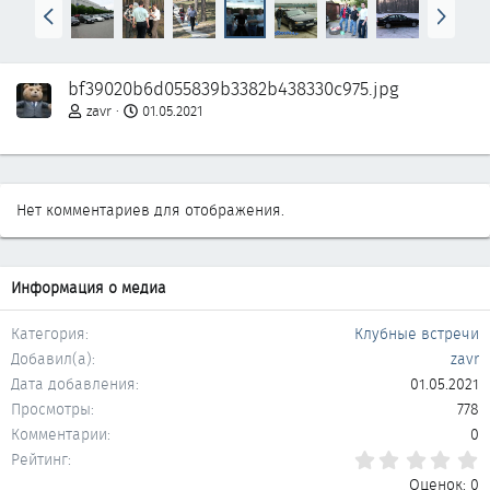
Н
В
а
п
з
е
а
р
bf39020b6d055839b3382b438330c975.jpg
д
ё
д
zavr
01.05.2021
Нет комментариев для отображения.
Информация о медиа
Категория
Клубные встречи
Добавил(а)
zavr
Дата добавления
01.05.2021
Просмотры
778
Комментарии
0
0
Рейтинг
Оценок: 0