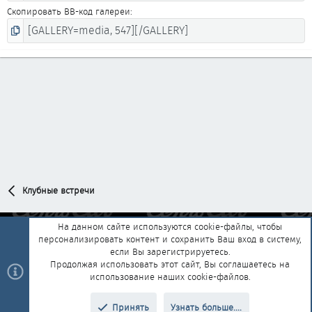
Скопировать BB-код галереи
Клубные встречи
На данном сайте используются cookie-файлы, чтобы
персонализировать контент и сохранить Ваш вход в систему,
Обратная связь
Условия и правила
если Вы зарегистрируетесь.
Политика конфиденциальности
Помощь
Главная
R
Продолжая использовать этот сайт, Вы соглашаетесь на
S
использование наших cookie-файлов.
S
®
Community platform by XenForo
© 2010-2025 XenForo Ltd.
|
Style and
Принять
Узнать больше....
®
add-ons by ThemeHouse
Перевод от Jumuro