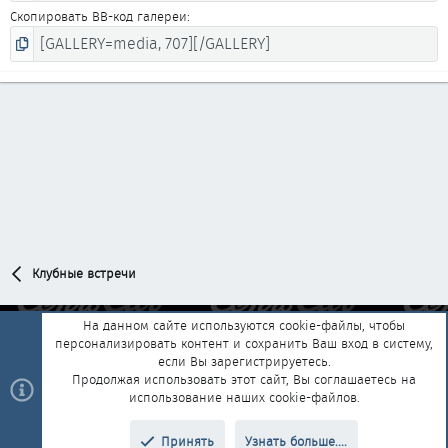
Скопировать BB-код галереи
Клубные встречи
На данном сайте используются cookie-файлы, чтобы
персонализировать контент и сохранить Ваш вход в систему,
Обратная связь
Условия и правила
если Вы зарегистрируетесь.
Политика конфиденциальности
Помощь
Главная
R
Продолжая использовать этот сайт, Вы соглашаетесь на
S
использование наших cookie-файлов.
S
®
Community platform by XenForo
© 2010-2025 XenForo Ltd.
|
Style and
Принять
Узнать больше....
®
add-ons by ThemeHouse
Перевод от Jumuro