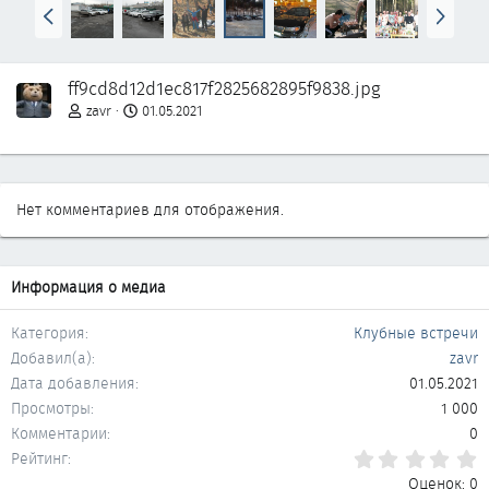
Н
В
а
п
з
е
а
р
ff9cd8d12d1ec817f2825682895f9838.jpg
д
ё
д
zavr
01.05.2021
Нет комментариев для отображения.
Информация о медиа
Категория
Клубные встречи
Добавил(а)
zavr
Дата добавления
01.05.2021
Просмотры
1 000
Комментарии
0
0
Рейтинг
Оценок: 0