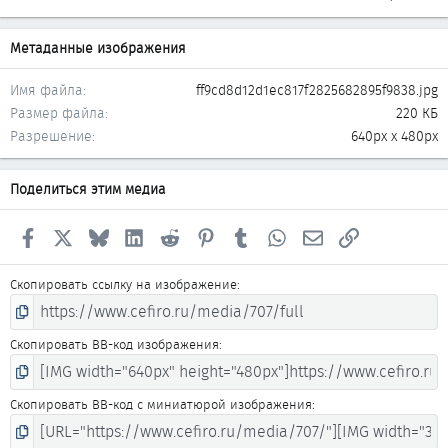
Метаданные изображения
Имя файла
ff9cd8d12d1ec817f2825682895f9838.jpg
Размер файла
220 КБ
Разрешение
640px x 480px
Поделиться этим медиа
Facebook
X
Bluesky
LinkedIn
Reddit
Pinterest
Tumblr
WhatsApp
Электронная почта
Ссылка
Скопировать ссылку на изображение
Скопировать BB-код изображения
Скопировать BB-код с миниатюрой изображения