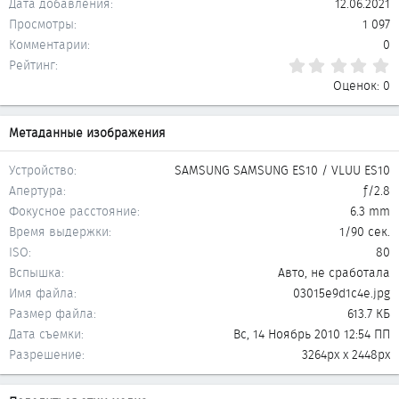
Дата добавления
12.06.2021
Просмотры
1 097
Комментарии
0
0
Рейтинг
Оценок: 0
Метаданные изображения
Устройство
SAMSUNG SAMSUNG ES10 / VLUU ES10
Апертура
ƒ/2.8
Фокусное расстояние
6.3 mm
Время выдержки
1/90 сек.
ISO
80
Вспышка
Авто, не сработала
Имя файла
03015e9d1c4e.jpg
Размер файла
613.7 КБ
Дата съемки
Вс, 14 Ноябрь 2010 12:54 ПП
Разрешение
3264px x 2448px