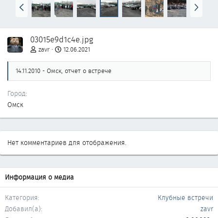
Н
В
а
п
з
е
а
р
03015e9d1c4e.jpg
д
ё
д
zavr
12.06.2021
14.11.2010 - Омск, отчет о встрече
Город
Омск
Нет комментариев для отображения.
Информация о медиа
Категория
Клубные встречи
Добавил(а)
zavr