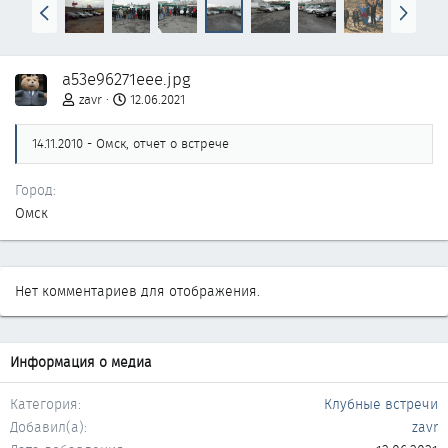
Н
В
а
п
з
е
а
р
a53e96271eee.jpg
д
ё
д
zavr
12.06.2021
14.11.2010 - Омск, отчет о встрече
Город
Омск
Нет комментариев для отображения.
Информация о медиа
Категория
Клубные встречи
Добавил(а)
zavr