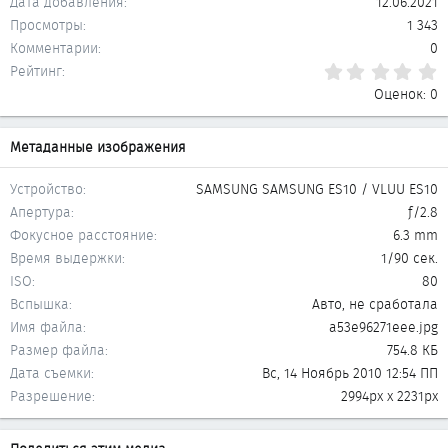
Дата добавления
12.06.2021
Просмотры
1 343
Комментарии
0
0
Рейтинг
Оценок: 0
Метаданные изображения
Устройство
SAMSUNG SAMSUNG ES10 / VLUU ES10
Апертура
ƒ/2.8
Фокусное расстояние
6.3 mm
Время выдержки
1/90 сек.
ISO
80
Вспышка
Авто, не сработала
Имя файла
a53e96271eee.jpg
Размер файла
754.8 КБ
Дата съемки
Вс, 14 Ноябрь 2010 12:54 ПП
Разрешение
2994px x 2231px