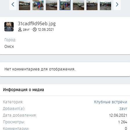
Н
В
а
п
з
е
а
р
31cadf9d95eb.jpg
д
ё
д
zavr
12.06.2021
Город
Омск
Нет комментариев для отображения.
Информация о медиа
Категория
Клубные встречи
Добавил(а)
zavr
Дата добавления
12.06.2021
Просмотры
1 264
Комментарии
0