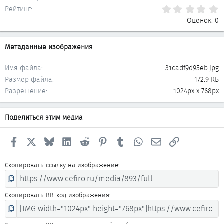
0
Рейтинг
Оценок: 0
Метаданные изображения
Имя файла
31cadf9d95eb.jpg
Размер файла
172.9 КБ
Разрешение
1024px x 768px
Поделиться этим медиа
Facebook
X
Bluesky
LinkedIn
Reddit
Pinterest
Tumblr
WhatsApp
Электронная почта
Ссылка
Скопировать ссылку на изображение
Скопировать BB-код изображения