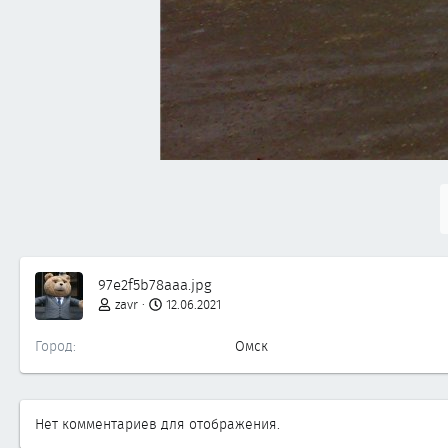
97e2f5b78aaa.jpg
zavr
12.06.2021
Город
Омск
Нет комментариев для отображения.