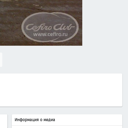
В
п
е
р
ё
д
Информация о медиа