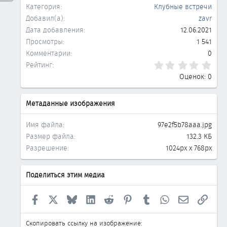
Категория
Клубные встречи
Добавил(а)
zavr
Дата добавления
12.06.2021
Просмотры
1 541
Комментарии
0
0.0
Рейтинг
Оценок: 0
Метаданные изображения
Имя файла
97e2f5b78aaa.jpg
Размер файла
132.3 КБ
Разрешение
1024px x 768px
Поделиться этим медиа
Facebook
X
Bluesky
LinkedIn
Reddit
Pinterest
Tumblr
WhatsApp
Электронна
Ссыл
Скопировать ссылку на изображение