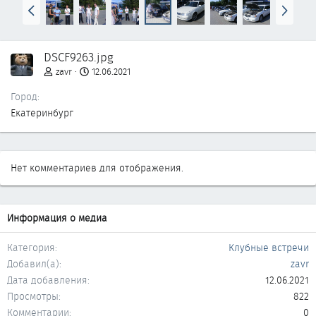
Н
В
а
п
з
е
а
р
DSCF9263.jpg
д
ё
д
zavr
12.06.2021
Город
Екатеринбург
Нет комментариев для отображения.
Информация о медиа
Категория
Клубные встречи
Добавил(а)
zavr
Дата добавления
12.06.2021
Просмотры
822
Комментарии
0