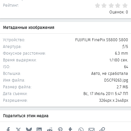
0
Рейтинг
Оценок: 0
Метаданные изображения
Устройство
FUJIFILM FinePix S5800 S800
Апертура
ƒ/5
Фокусное расстояние
6.3 mm
Время выдержки
1/180 сек.
ISO
64
Вспышка
Авто, не сработала
Имя файла
DSCF9263.jpg
Размер файла
2.7 МБ
Дата съемки
Вс, 17 Июль 2011 5:47 ПП
Разрешение
3264px x 2448px
Поделиться этим медиа
Facebook
X
Bluesky
LinkedIn
Reddit
Pinterest
Tumblr
WhatsApp
Электронная почта
Ссылка