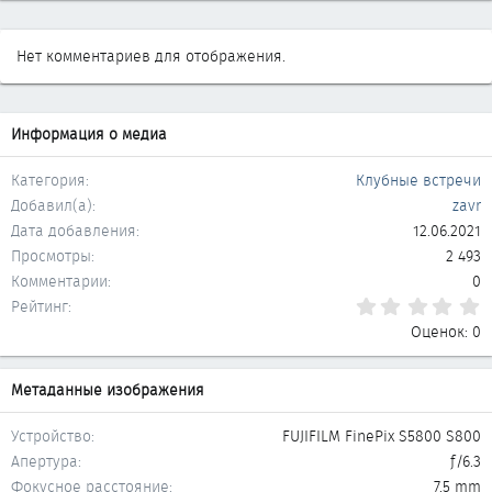
Нет комментариев для отображения.
Информация о медиа
Категория
Клубные встречи
Добавил(а)
zavr
Дата добавления
12.06.2021
Просмотры
2 493
Комментарии
0
0
Рейтинг
Оценок: 0
Метаданные изображения
Устройство
FUJIFILM FinePix S5800 S800
Апертура
ƒ/6.3
Фокусное расстояние
7.5 mm