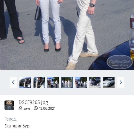
д
Н
В
а
п
з
е
а
р
DSCF9265.jpg
д
ё
д
zavr
12.06.2021
Город
Екатеринбург