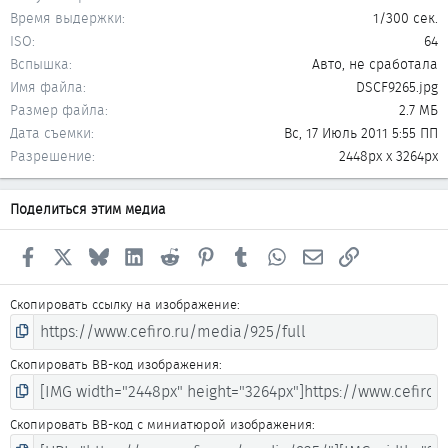
Время выдержки
1/300 сек.
ISO
64
Вспышка
Авто, не сработала
Имя файла
DSCF9265.jpg
Размер файла
2.7 МБ
Дата съемки
Вс, 17 Июль 2011 5:55 ПП
Разрешение
2448px x 3264px
Поделиться этим медиа
Facebook
X
Bluesky
LinkedIn
Reddit
Pinterest
Tumblr
WhatsApp
Электронная почта
Ссылка
Скопировать ссылку на изображение
Скопировать BB-код изображения
Скопировать BB-код с миниатюрой изображения