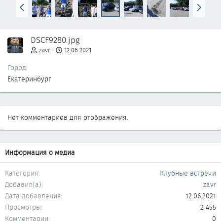
Н
В
а
п
з
е
а
р
DSCF9280.jpg
д
ё
д
zavr
12.06.2021
Город
Екатеринбург
Нет комментариев для отображения.
Информация о медиа
Категория
Клубные встречи
Добавил(а)
zavr
Дата добавления
12.06.2021
Просмотры
2 455
Комментарии
0