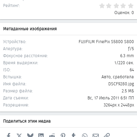
0
Рейтинг
Оценок: 0
Метаданные изображения
Устройство
FUJIFILM FinePix S5800 S800
Апертура
ƒ/5
Фокусное расстояние
6.3 mm
Время выдержки
1/220 сек.
ISO
64
Вспышка
Авто, сработала
Имя файла
DSCF9280.jpg
Размер файла
2.5 МБ
Дата съемки
Вс, 17 Июль 2011 6:51 ПП
Разрешение
3264px x 2448px
Поделиться этим медиа
Facebook
X
Bluesky
LinkedIn
Reddit
Pinterest
Tumblr
WhatsApp
Электронная почта
Ссылка