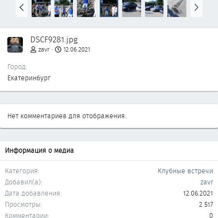
Н
В
а
п
з
е
а
р
DSCF9281.jpg
д
ё
д
zavr
12.06.2021
Город
Екатеринбург
Нет комментариев для отображения.
Информация о медиа
Категория
Клубные встречи
Добавил(а)
zavr
Дата добавления
12.06.2021
Просмотры
2 517
Комментарии
0