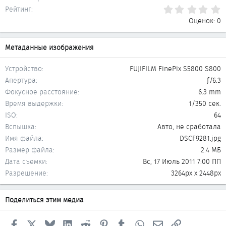
0
Рейтинг
Оценок: 0
Метаданные изображения
Устройство
FUJIFILM FinePix S5800 S800
Апертура
ƒ/6.3
Фокусное расстояние
6.3 mm
Время выдержки
1/350 сек.
ISO
64
Вспышка
Авто, не сработала
Имя файла
DSCF9281.jpg
Размер файла
2.4 МБ
Дата съемки
Вс, 17 Июль 2011 7:00 ПП
Разрешение
3264px x 2448px
Поделиться этим медиа
Facebook
X
Bluesky
LinkedIn
Reddit
Pinterest
Tumblr
WhatsApp
Электронная почта
Ссылка