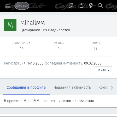
MihailMM
M
Цефирёнок
·
Из
Владивосток
Сообщения
Реакции
Баллы
44
0
11
Регистрация
14.10.2006
Последняя активность
09.02.2008
Найти
Сообщения в профиле
Недавняя активность
Контент
В профиле MihailMM пока нет ни одного сообщения.