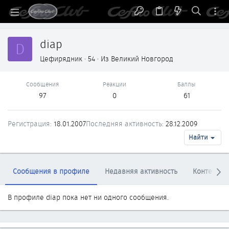
diap
D
Цефирядник
·
54
·
Из
Великий Новгород
Сообщения
Реакции
Баллы
97
0
61
Регистрация
18.01.2007
Последняя активность
28.12.2009
Найти
Сообщения в профиле
Недавняя активность
Контент
В профиле diap пока нет ни одного сообщения.