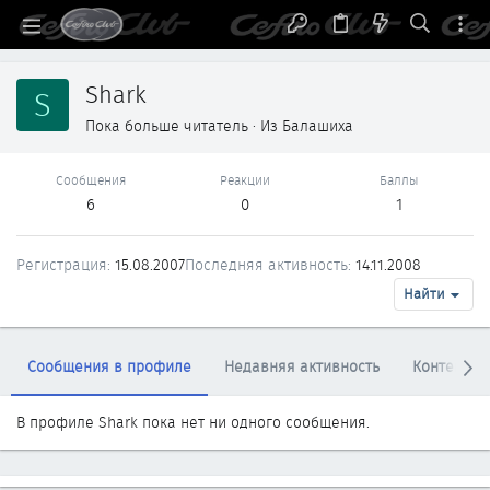
Shark
S
Пока больше читатель
·
Из
Балашиха
Сообщения
Реакции
Баллы
6
0
1
Регистрация
15.08.2007
Последняя активность
14.11.2008
Найти
Сообщения в профиле
Недавняя активность
Контент
В профиле Shark пока нет ни одного сообщения.