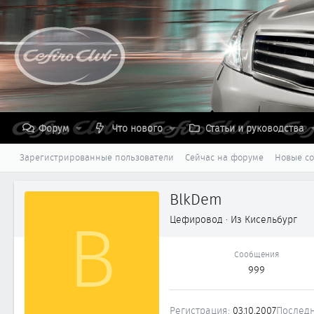
Форум
Что нового
Статьи и руководства
Зарегистрированные пользователи
Сейчас на форуме
Новые с
BlkDem
B
Цефировод
·
Из
Кисельбург
Сообщения
999
Регистрация
03.10.2007
Последн