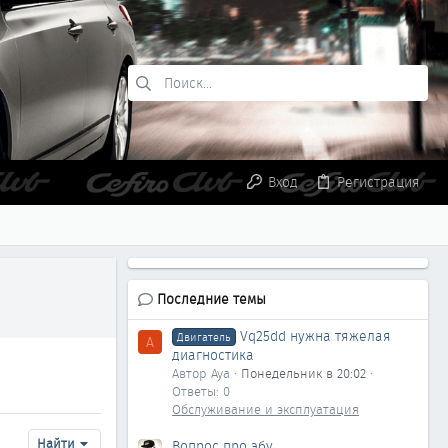
Вход
Регистрация
Последние темы
Vq25dd нужна тяжелая
Двигатель
A
диагностика
Автор Aya
Понедельник в 20:02
Ответы: 0
Обслуживание и эксплуатация
Найти
Вопрос про эбу