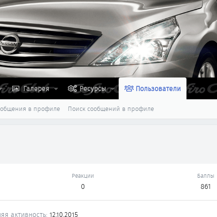
Галерея
Ресурсы
Пользователи
ообщения в профиле
Поиск сообщений в профиле
Реакции
Баллы
0
861
яя активность
12.10.2015