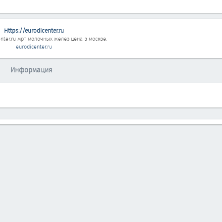
Https://eurodicenter.ru
nter.ru
мрт молочных желез цена в москве.
eurodicenter.ru
Информация