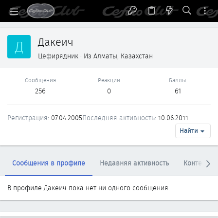
Дакеич
Д
Цефирядник
·
Из
Алматы, Казахстан
Сообщения
Реакции
Баллы
256
0
61
Регистрация
07.04.2005
Последняя активность
10.06.2011
Найти
Сообщения в профиле
Недавняя активность
Контент
В профиле Дакеич пока нет ни одного сообщения.