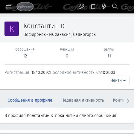
Константин К.
К
Цефирёнок
·
Из
Хакасия, Саяногорск
Сообщения
Реакции
Баллы
12
0
11
Регистрация
18.10.2002
Последняя активность
24.10.2003
Найти
Сообщения в профиле
Недавняя активность
Контент
В профиле Константин К. пока нет ни одного сообщения.