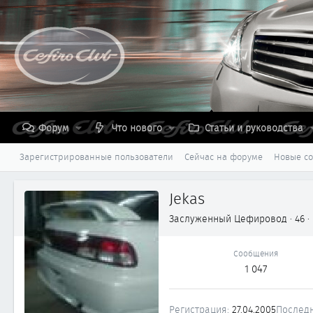
Форум
Что нового
Статьи и руководства
Зарегистрированные пользователи
Сейчас на форуме
Новые с
Jekas
Заслуженный Цефировод
·
46
·
Сообщения
1 047
Регистрация
27.04.2005
Последн