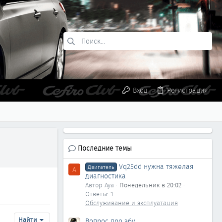
Вход
Регистрация
Последние темы
Vq25dd нужна тяжелая
Двигатель
A
диагностика
Автор Aya
Понедельник в 20:02
Ответы: 1
Обслуживание и эксплуатация
Найти
Вопрос про эбу