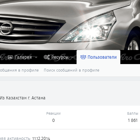
Галерея
Ресурсы
Пользователи
ообщения в профиле
Поиск сообщений в профиле
Из
Казахстан г. Астана
Реакции
Баллы
0
1 861
яя активность
11.12.2014