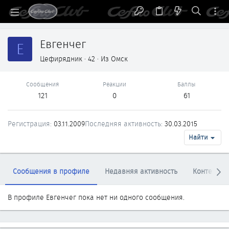
Евгенчег
Е
Цефирядник
·
42
·
Из
Омск
Сообщения
Реакции
Баллы
121
0
61
Регистрация
03.11.2009
Последняя активность
30.03.2015
Найти
Сообщения в профиле
Недавняя активность
Контент
В профиле Евгенчег пока нет ни одного сообщения.