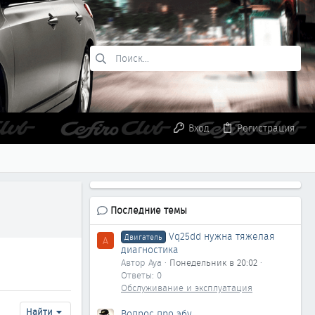
Вход
Регистрация
Последние темы
Vq25dd нужна тяжелая
Двигатель
A
диагностика
Автор Aya
Понедельник в 20:02
Ответы: 0
Обслуживание и эксплуатация
Найти
Вопрос про эбу