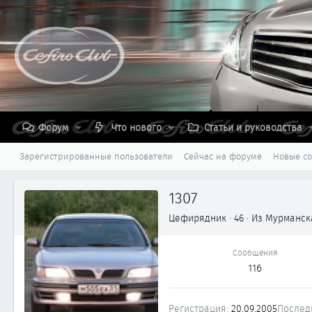
Форум
Что нового
Статьи и руководства
Зарегистрированные пользователи
Сейчас на форуме
Новые с
1307
Цефирядник
·
46
·
Из
Мурманск
Сообщения
116
Регистрация
20.09.2005
Послед