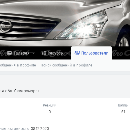
Галерея
Ресурсы
Пользователи
ообщения в профиле
Поиск сообщений в профиле
ая обл. Североморск
Реакции
Баллы
0
61
няя активность
08.12.2020