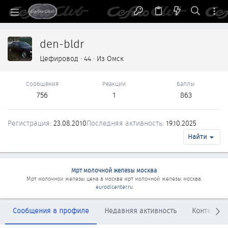
den-bldr
Цефировод
·
44
·
Из
Омск
Сообщения
Реакции
Баллы
756
1
863
Регистрация
23.08.2010
Последняя активность
19.10.2025
Найти
Мрт молочной железы москва
Мрт молочнои железы цена в москве
мрт молочной железы москва
.
eurodicenter.ru
Сообщения в профиле
Недавняя активность
Контент