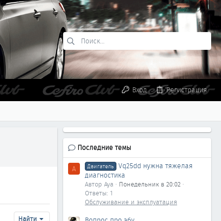
Вход
Регистрация
Последние темы
Vq25dd нужна тяжелая
Двигатель
A
диагностика
Автор Aya
Понедельник в 20:02
Ответы: 1
Обслуживание и эксплуатация
Найти
Вопрос про эбу