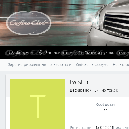
Форум
Что нового
Статьи и руководства
Зарегистрированные пользователи
Сейчас на форуме
Новые с
twistec
T
Цефирёнок
·
37
·
Из
томск
Сообщения
34
Регистрация
15.02.2011
Последн