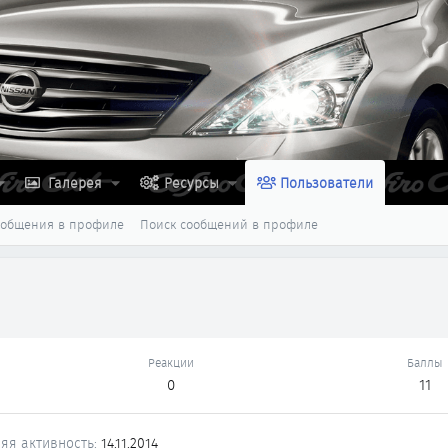
Галерея
Ресурсы
Пользователи
ообщения в профиле
Поиск сообщений в профиле
Реакции
Баллы
0
11
яя активность
14.11.2014