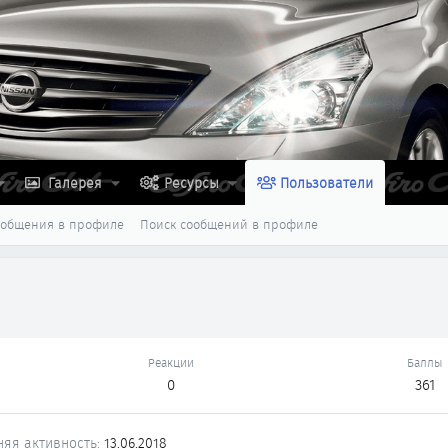
Галерея
Ресурсы
Пользователи
ообщения в профиле
Поиск сообщений в профиле
Реакции
Баллы
0
361
няя активность
13.06.2018