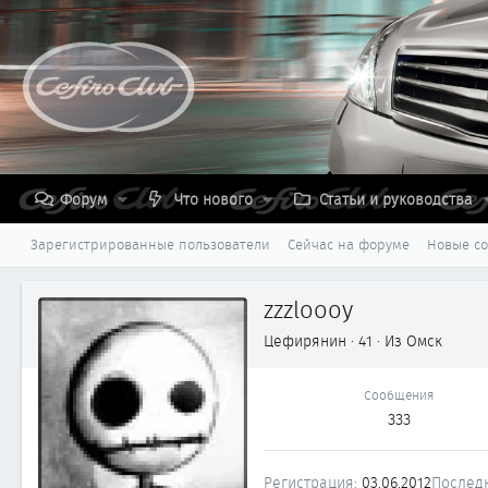
Форум
Что нового
Статьи и руководства
Зарегистрированные пользователи
Сейчас на форуме
Новые с
zzzloooy
Цефирянин
·
41
·
Из
Омск
Сообщения
333
Регистрация
03.06.2012
Послед