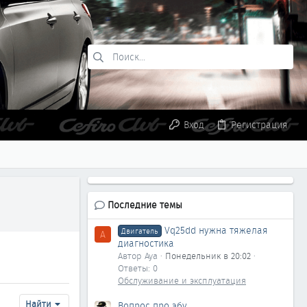
Вход
Регистрация
Последние темы
Vq25dd нужна тяжелая
Двигатель
A
диагностика
Автор Aya
Понедельник в 20:02
Ответы: 0
Обслуживание и эксплуатация
Найти
Вопрос про эбу