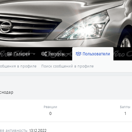
Галерея
Ресурсы
Пользователи
ообщения в профиле
Поиск сообщений в профиле
снодар
Реакции
Баллы
0
1
яя активность
13.12.2022