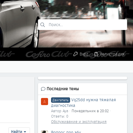
Вход
Регистрация
Последние темы
Vq25dd нужна тяжелая
Двигатель
A
диагностика
Автор Aya
Понедельник в 20:02
Ответы: 0
Обслуживание и эксплуатация
Найти
Вопрос про эбу