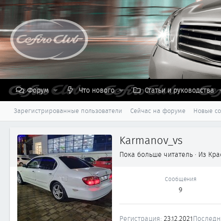
Форум
Что нового
Статьи и руководства
Зарегистрированные пользователи
Сейчас на форуме
Новые с
Karmanov_vs
Пока больше читатель
·
Из
Кра
Сообщения
9
Регистрация
23.12.2021
Последн