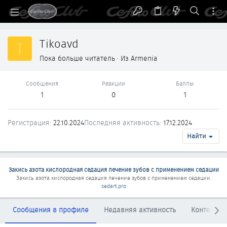
Tikoavd
T
Пока больше читатель
·
Из
Armenia
Сообщения
Реакции
Баллы
1
0
1
Регистрация
22.10.2024
Последняя активность
17.12.2024
Найти
Закись азота кислородная седация лечение зубов с применением седации
Закись азота кислородная седация лечение зубов с применением седации
.
sedart.pro
Сообщения в профиле
Недавняя активность
Контент