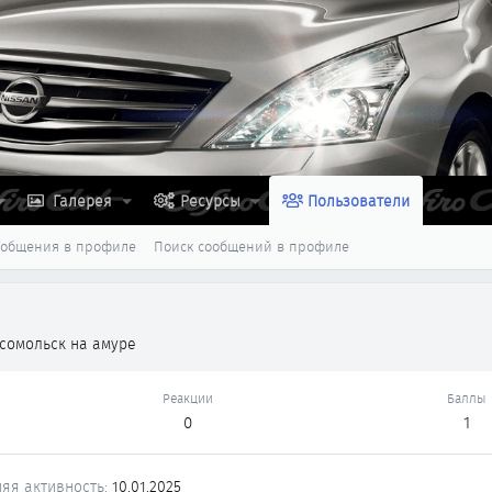
Галерея
Ресурсы
Пользователи
ообщения в профиле
Поиск сообщений в профиле
сомольск на амуре
Реакции
Баллы
0
1
яя активность
10.01.2025