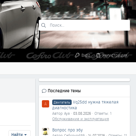
Вход
Регистрация
Последние темы
Vq25dd нужна тяжелая
Двигатель
A
диагностика
Автор Aya
03.08.2026
Ответы: 1
Обслуживание и эксплуатация
Вопрос про эбу
Найти
Автор Cefirovod89
14.07.2026
Ответы: 11