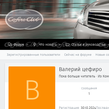
Форум
Что нового
Статьи и руководства
Зарегистрированные пользователи
Сейчас на форуме
Новые с
Валерий цефиро
В
Пока больше читатель
·
Из
Ком
Сообщения
1
Регистрация
30.10.2024
Последн