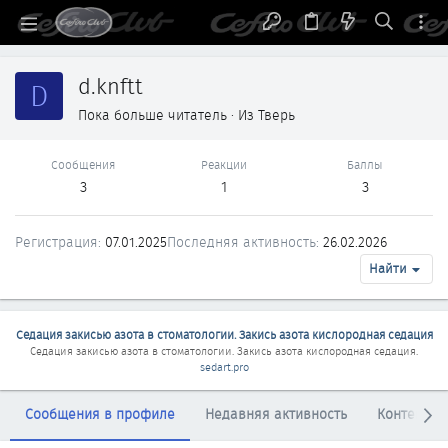
d.knftt
D
Пока больше читатель
·
Из
Тверь
Сообщения
Реакции
Баллы
3
1
3
Регистрация
07.01.2025
Последняя активность
26.02.2026
Найти
Седация закисью азота в стоматологии. Закись азота кислородная седация
Седация закисью азота в стоматологии. Закись азота кислородная седация
.
sedart.pro
Сообщения в профиле
Недавняя активность
Контент