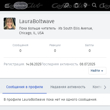
LauraBoltwave
Пока больше читатель
·
Из
South Ellis Avenue,
Chicago, IL, USA
Сообщения
Реакции
Баллы
0
0
0
Регистрация
14.06.2025
Последняя активность
08.07.2025
Найти
Сообщения в профиле
Недавняя активность
Контент
В профиле LauraBoltwave пока нет ни одного сообщения.