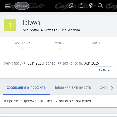
1jbiwwn
1
Пока больше читатель
·
Из
Москва
Сообщения
Реакции
Баллы
0
0
0
Регистрация
03.11.2025
Последняя активность
07.11.2025
Найти
Сообщения в профиле
Недавняя активность
Контент
В профиле 1jbiwwn пока нет ни одного сообщения.