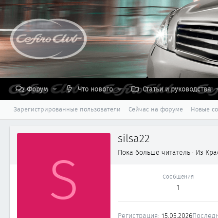
Форум
Что нового
Статьи и руководства
Зарегистрированные пользователи
Сейчас на форуме
Новые с
silsa22
S
Пока больше читатель
·
Из
Кра
Сообщения
1
Регистрация
15.05.2026
Последн