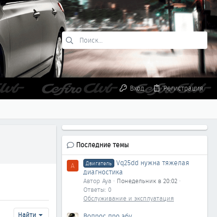
Вход
Регистрация
Последние темы
Vq25dd нужна тяжелая
Двигатель
A
диагностика
Автор Aya
Понедельник в 20:02
Ответы: 0
Обслуживание и эксплуатация
Найти
Вопрос про эбу