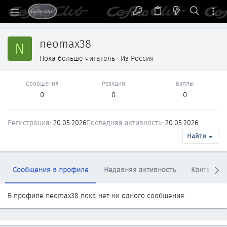
neomax38
N
Пока больше читатель
·
Из
Россия
Сообщения
Реакции
Баллы
0
0
0
Регистрация
20.05.2026
Последняя активность
20.05.2026
Найти
Сообщения в профиле
Недавняя активность
Контент
В профиле neomax38 пока нет ни одного сообщения.