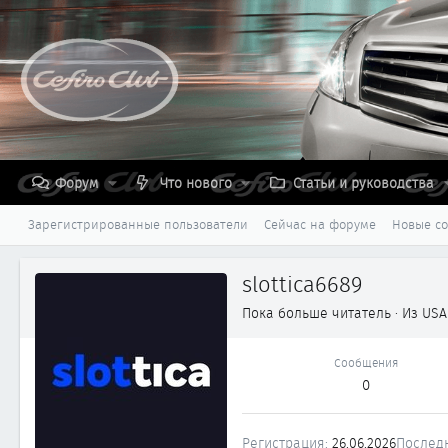
Форум
Что нового
Статьи и руководства
Зарегистрированные пользователи
Сейчас на форуме
Новые с
slottica6689
Пока больше читатель
·
Из
USA
Сообщения
0
Регистрация
26.06.2026
Послед