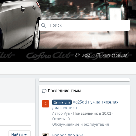
Вход
Регистрация
Последние темы
Vq25dd нужна тяжелая
Двигатель
A
диагностика
Автор Aya
Понедельник в 20:02
Ответы: 0
Обслуживание и эксплуатация
Найти
Вопрос про эбу