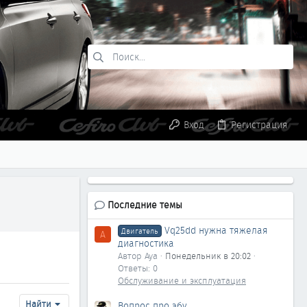
Вход
Регистрация
Последние темы
Vq25dd нужна тяжелая
Двигатель
A
диагностика
Автор Aya
Понедельник в 20:02
Ответы: 0
Обслуживание и эксплуатация
Найти
Вопрос про эбу