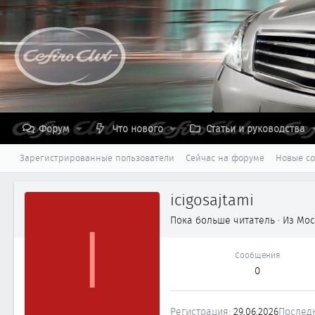
Форум
Что нового
Статьи и руководства
Зарегистрированные пользователи
Сейчас на форуме
Новые с
icigosajtami
I
Пока больше читатель
·
Из
Мос
Сообщения
0
Регистрация
29.06.2026
Послед