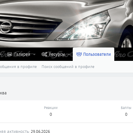
Галерея
Ресурсы
Пользователи
ообщения в профиле
Поиск сообщений в профиле
ква
Реакции
Баллы
0
0
няя активность
29.06.2026