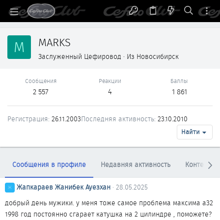
MARKS
M
Заслуженный Цефировод
·
Из
Новосибирск
Сообщения
Реакции
Баллы
2 557
4
1 861
Регистрация
26.11.2003
Последняя активность
23.10.2010
Найти
Сообщения в профиле
Недавняя активность
Контент
Жапкараев Жанибек Ауезхан
28.05.2025
Ж
добрый день мужики. у меня тоже самое проблема максима а32
1998 год постоянно сгарает катушка на 2 цилиндре , поможете?