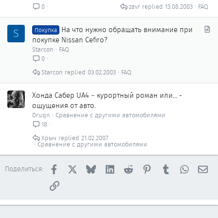
т
zavr
13.08.2003
FAQ
0
ь
я
С
На что нужно обращать внимание при
S
Покупка
т
покупке Nissan Cefiro?
а
Starcon
FAQ
т
0
ь
Starcon
03.02.2003
FAQ
я
Хонда Сабер UA4 – курортный роман или… -
ощущения от авто.
Druqn
Сравнение с другими автомобилями
18
Хрыч
21.02.2007
Сравнение с другими автомобилями
Facebook
X
Bluesky
LinkedIn
Reddit
Pinterest
Tumblr
WhatsAp
Эл
Поделиться:
Ссылка