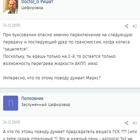
Doctor_G Ришат
Цефировод
24.12.2005
#2
При буксовании опасно именно переключение на следующую
передачу и последующий удар по трансмиссии, когда колеса
"зацепятся".
Поскольку, ты едешь только на 2-й, то остается только
возможность перегрева жидкости АКПП. имхо.
Интересно, что по этому поводу думает Маркс?
Полковник
П
Заслуженный Цефировод
24.12.2005
#3
А что по этомц поводу думает председатель вашего ГСК ??? (или
у тебя гараж отдельный ?) Это ж каждый день - каторга! Тут не