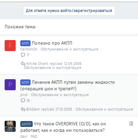
Для ответа нужно войти/зарегистрироваться
Похожие темы
Полезно про АКПП
F
КПП
Fantom2k
Обслуживание и эксплуатация
17
White Shark
12.09.2006
Обслуживание и эксплуатация
Лечение АКПП путем замены жидкости
P
КПП
(операция шок и трепет!!)
prol
Обслуживание и эксплуатация
18
BlkDem
27.10.2008
Обслуживание и эксплуатация
С
Что такое OVERDRIVE (O/D), как он
АКПП
т
работает, как и когда им пользоваться?
а
zavr
FAQ