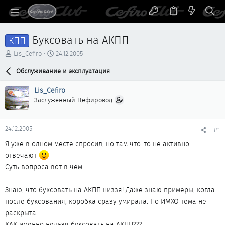
Буксовать на АКПП
КПП
А
Д
Lis_Cefiro
24.12.2005
в
а
т
Обслуживание и эксплуатация
т
о
а
р
н
Lis_Cefiro
т
а
Заслуженный Цефировод
е
ч
м
а
ы
л
24.12.2005
#1
а
Я уже в одном месте спросил, но там что-то не активно
отвечают
Суть вопроса вот в чем.
Знаю, что буксовать на АКПП низзя! Даже знаю примеры, когда
после буксования, коробка сразу умирала. Но ИМХО тема не
раскрыта.
КАК именно нельзя буксовать на АКПП???