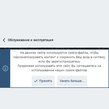
Обслуживание и эксплуатация
На данном сайте используются cookie-файлы, чтобы
персонализировать контент и сохранить Ваш вход в систему,
Обратная связь
Условия и правила
если Вы зарегистрируетесь.
Политика конфиденциальности
Помощь
Главная
R
Продолжая использовать этот сайт, Вы соглашаетесь на
S
использование наших cookie-файлов.
S
®
Community platform by XenForo
© 2010-2025 XenForo Ltd.
|
Style and
Принять
Узнать больше....
®
add-ons by ThemeHouse
Перевод от Jumuro
Верх
Низ