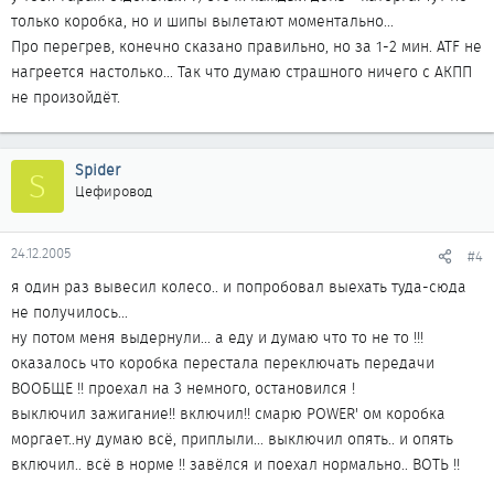
только коробка, но и шипы вылетают моментально...
Про перегрев, конечно сказано правильно, но за 1-2 мин. АТF не
нагреется настолько... Так что думаю страшного ничего с АКПП
не произойдёт.
Spider
S
Цефировод
24.12.2005
#4
я один раз вывесил колесо.. и попробовал выехать туда-сюда
не получилось...
ну потом меня выдернули... а еду и думаю что то не то !!!
оказалось что коробка перестала переключать передачи
ВООБЩЕ !! проехал на 3 немного, остановился !
выключил зажигание!! включил!! смарю POWER' ом коробка
моргает..ну думаю всё, приплыли... выключил опять.. и опять
включил.. всё в норме !! завёлся и поехал нормально.. ВОТЬ !!