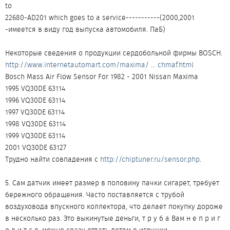
to
22680-AD201 which goes to a service-----------(2000,2001
-имеется в виду год выпуска автомобиля. ПаБ)
Некоторые сведения о продукции сердобольной фирмы BOSCH.
http://www.internetautomart.com/maxima/ ... chmaf.html
Bosch Mass Air Flow Sensor For 1982 - 2001 Nissan Maxima
1995 VQ30DE 63114
1996 VQ30DE 63114
1997 VQ30DE 63114
1998 VQ30DE 63114
1999 VQ30DE 63114
2001 VQ30DE 63127
Трудно найти совпадения с
http://chiptuner.ru/sensor.php
.
5. Сам датчик имеет размер в половину пачки сигарет, требует
бережного обращения. Часто поставляется с трубой
воздуховода впускного коллектора, что делает покупку дороже
в несколько раз. Это выкинутые деньги, т р у б а Вам н е п р и г