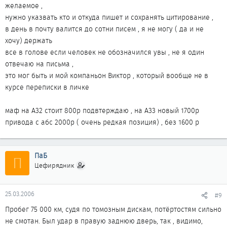
желаемое ,
нужно указвать кто и откуда пишет и сохранять цитирование ,
в день в почту валится до сотни писем , я не могу ( да и не
хочу) держать
все в голове если человек не обозначился увы , не я один
отвечаю на письма ,
это мог быть и мой компаньон Виктор , который вообще не в
курсе переписки в личке
маф на А32 стоит 800р подвтерждаю , на А33 новый 1700р
привода с абс 2000р ( очень редкая позиция) , без 1600 р
ПаБ
П
Цефирядник
25.03.2006
#9
Пробег 75 000 км, судя по томозным дискам, потёртостям сильно
не смотан. Был удар в правую заднюю дверь, так , видимо,