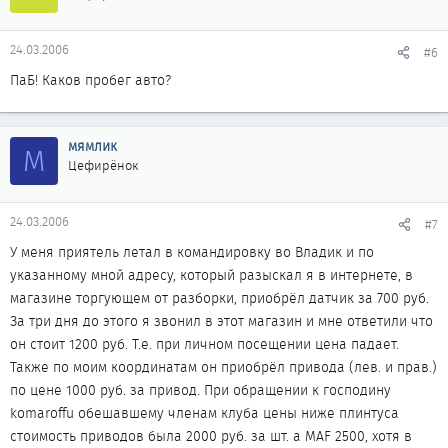
24.03.2006
#6
ПаБ! Каков пробег авто?
мямлик
М
Цефирёнок
24.03.2006
#7
У меня приятель летал в командировку во Владик и по
указанному мной адресу, который разыскал я в интернете, в
магазине торгующем от разборки, приобрёл датчик за 700 руб.
За три дня до этого я звонил в этот магазин и мне ответили что
он стоит 1200 руб. Т.е. при личном посещении цена падает.
Также по моим координатам он приобрёл привода (лев. и прав.)
по цене 1000 руб. за привод. При обращении к господину
komaroffu обешавшему членам клуба цены ниже плинтуса
стоимость приводов была 2000 руб. за шт. а MAF 2500, хотя в