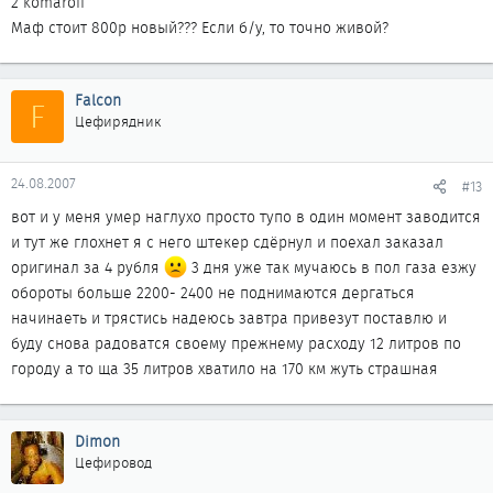
2 komaroff
Маф стоит 800р новый??? Если б/у, то точно живой?
Falcon
F
Цефирядник
24.08.2007
#13
вот и у меня умер наглухо просто тупо в один момент заводится
и тут же глохнет я с него штекер сдёрнул и поехал заказал
оригинал за 4 рубля
3 дня уже так мучаюсь в пол газа езжу
обороты больше 2200- 2400 не поднимаются дергаться
начинаеть и трястись надеюсь завтра привезут поставлю и
буду снова радоватся своему прежнему расходу 12 литров по
городу а то ща 35 литров хватило на 170 км жуть страшная
Dimon
Цефировод