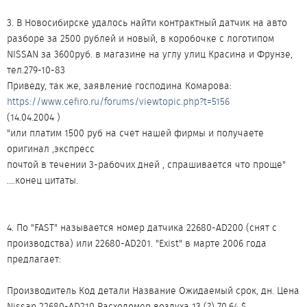
3. В Новосибирске удалось найти контрактный датчик на авто
разборе за 2500 рублей и новый, в коробочке с логотипом
NISSAN за 3600руб. в магазине на углу улиц Красина и Фрунзе,
тел.279-10-83
Приведу, так же, заявление господина Комарова:
https://www.cefiro.ru/forums/viewtopic.php?t=5156
(14.04.2004 )
"или платим 1500 руб на счет нашей фирмы и получаете
оригинал ,экспресс
почтой в течении 3-рабочих дней , спрашивается что проще"
....конец цитаты.
4. По "FAST" называется номер датчика 22680-AD200 (снят с
производства) или 22680-AD201. "Exist" в марте 2006 года
предлагает:
Производитель Код детали Название Ожидаемый срок, дн. Цена
Nissan 22680-AD210 Расходомер воздуха 13 (?) 70,64 $