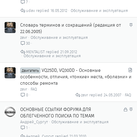
7
udav
16.05.2012
Обслуживание и эксплуатация
З
Словарь терминов и сокращений (редакция от
а
22.06.2005)
к
zavr
Обслуживание и эксплуатация
р
30
е
MENTALIST
21.09.2012
п
Обслуживание и эксплуатация
л
е
С
VQ25DD, VQ30DD - Основные
Двигатель
н
т
особенности, отличия, «тонкие» места, «болезни» и
о
а
способы ремонта
т
zavr
FAQ
ь
zavr
24.05.2007
FAQ
0
я
З
З
ОСНОВНЫЕ ССЫЛКИ ФОРУМА ДЛЯ
а
а
ОБЛЕГЧЕННОГО ПОИСКА ПО ТЕМАМ
к
к
Андрей_Сургут
Обслуживание и эксплуатация
р
р
1
ы
е
Андрей_Сургут
21.03.2010