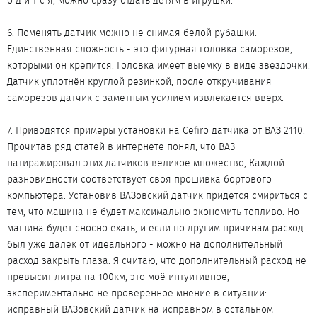
о д и т с я, можно сразу отдать детям в игрушки.
6. Поменять датчик можно не снимая белой рубашки.
Единственная сложность - это фигурная головка саморезов,
которыми он крепится. Головка имеет выемку в виде звёздочки.
Датчик уплотнён круглой резинкой, после откручивания
саморезов датчик c заметным усилием извлекается вверх.
7. Приводятся примеры установки на Cefiro датчика от ВАЗ 2110.
Прочитав ряд статей в интернете понял, что ВАЗ
натиражировал этих датчиков великое множество, Каждой
разновидности соответствует своя прошивка бортового
компьютера. Установив ВАЗовский датчик придётся смириться с
тем, что машина не будет максимально экономить топливо. Но
машина будет сносно ехать, и если по другим причинам расход
был уже далёк от идеального - можно на дополнительный
расход закрыть глаза. Я считаю, что дополнительный расход не
превысит литра на 100км, это моё интуитивное,
экспериментально не проверенное мнение в ситуации:
исправный ВАЗовский датчик на исправном в остальном