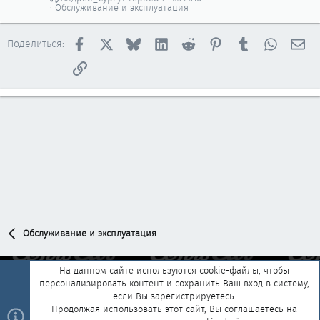
т
п
Обслуживание и эксплуатация
о
л
е
Facebook
X
Bluesky
LinkedIn
Reddit
Pinterest
Tumblr
WhatsAp
Эл
н
Поделиться:
о
Ссылка
Обслуживание и эксплуатация
На данном сайте используются cookie-файлы, чтобы
персонализировать контент и сохранить Ваш вход в систему,
Обратная связь
Условия и правила
если Вы зарегистрируетесь.
Политика конфиденциальности
Помощь
Главная
R
Продолжая использовать этот сайт, Вы соглашаетесь на
S