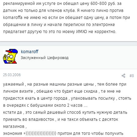
рекламируемой им услуге он обещал цену 600-800 руб. за
датчик но только для членов клуба. Я ничего лично против
komaroffa не имею но если он обешает одну цену, а потом при
обращении в личку и начале переписки по электронке
предлагает другую то это по моему ИМХО не корректно.
komaroff
Заслуженный Цефировод
25.03.2006
#8
уажаемый , на разные машниы разные цены , тем более при
личном визите , обещаю что будет еще скидка , т.е мне не
придестся ехать в центр города , упаковывать посылку , стоять
в очередях с бабушками около 2 часов ....
кстати да , это самый дешевый способ купить нужную деталь
приехать во владивосток , и на такси объехать с десяток
магазинов ,
экономия =)))))))))))))))))))) притом для того чтобы получить