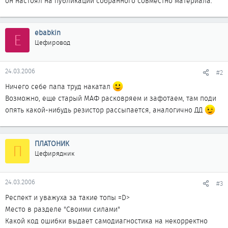
он настоял на публикации собранного совместно материала.
ebabkin
E
Цефировод
24.03.2006
#2
Ничего себе папа труд накатал
Возможно, еще старый МАФ расковряем и зафотаем, там поди
опять какой-нибудь резистор рассыпается, аналогично ДД
ПЛАТОНИК
П
Цефирядник
24.03.2006
#3
Респект и уважуха за такие топы =D>
Место в разделе "Своими силами"
Какой код ошибки выдает самодиагностика на некорректно