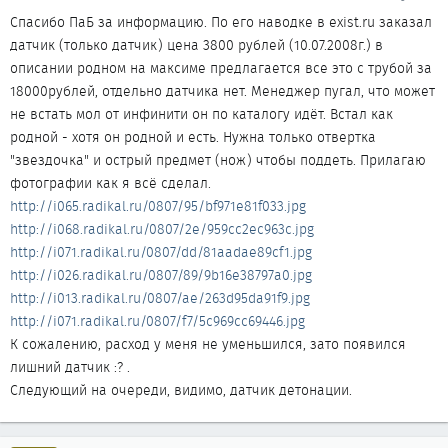
Спасибо ПаБ за информацию. По его наводке в exist.ru заказал
датчик (только датчик) цена 3800 рублей (10.07.2008г.) в
описании родном на максиме предлагается все это с трубой за
18000рублей, отдельно датчика нет. Менеджер пугал, что может
не встать мол от инфинити он по каталогу идёт. Встал как
родной - хотя он родной и есть. Нужна только отвертка
"звездочка" и острый предмет (нож) чтобы поддеть. Прилагаю
фотографии как я всё сделал.
http://i065.radikal.ru/0807/95/bf971e81f033.jpg
http://i068.radikal.ru/0807/2e/959cc2ec963c.jpg
http://i071.radikal.ru/0807/dd/81aadae89cf1.jpg
http://i026.radikal.ru/0807/89/9b16e38797a0.jpg
http://i013.radikal.ru/0807/ae/263d95da91f9.jpg
http://i071.radikal.ru/0807/f7/5c969cc69446.jpg
К сожалению, расход у меня не уменьшился, зато появился
лишний датчик :? .
Следующий на очереди, видимо, датчик детонации.