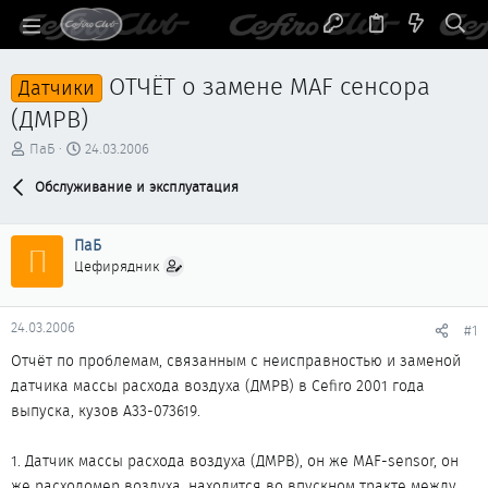
ОТЧЁТ о замене MAF сенсора
Датчики
(ДМРВ)
А
Д
ПаБ
24.03.2006
в
а
т
Обслуживание и эксплуатация
т
о
а
р
н
ПаБ
т
а
П
е
ч
Цефирядник
м
а
ы
л
а
24.03.2006
#1
Отчёт по проблемам, связанным с неисправностью и заменой
датчика массы расхода воздуха (ДМРВ) в Cefiro 2001 года
выпуска, кузов А33-073619.
1. Датчик массы расхода воздуха (ДМРВ), он же MAF-sensor, он
же расходомер воздуха, находится во впускном тракте между