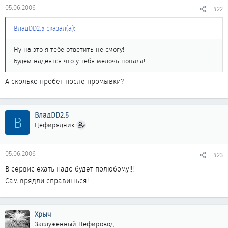
05.06.2006
#22
ВладDD2.5 сказал(а):
Ну на это я тебе ответить не смогу!
Будем надеятся что у тебя мелочь попала!
А сколько пробег после промывки?
ВладDD2.5
В
Цефирядник
05.06.2006
#23
В сервис ехать надо будет полюбому!!!
Сам врядли справишься!
Хрыч
Заслуженный Цефировод