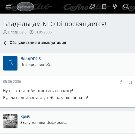
Владельцам NEO Di посвящается!
А
Д
ВладDD2.5
31.05.2006
в
а
т
Обслуживание и эксплуатация
т
о
а
р
н
ВладDD2.5
т
а
В
е
ч
Цефирядник
м
а
ы
л
а
05.06.2006
#21
Ну на это я тебе ответить не смогу!
Будем надеятся что у тебя мелочь попала!
Хрыч
Заслуженный Цефировод