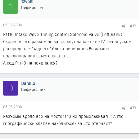
12volt
1
Цефировод
06.06.2006
#32
P1110 Intake Valve Timing Control Solenoid Valve (Left Bank)
Cкорее всего разьем не защелкнут на клапане IVT на впуском
распредвале "заднего" блока цилиндров.Возможно
подклинивание самого клапана.
А код P1140 не появлялся?
Danillo
D
Цефирядник
06.06.2006
#33
Разъёмы вроде все на месте.1140 не промелькивал :? А где
географически клапан находиться? за что отвечает?