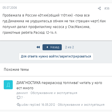
05.07.2006
#36
Пробежала в России 40т.км(общий 110т.км) -пока все
гуд.Динамика не ухудшилась,в обчем не так страшен черт).Как
получил делал профилактику насоса у СтасМаксима,
грамотные ребята.Расход 12-14 л.
Первый
Назад
2 из 2
Для ответа нужно войти/зарегистрироваться
Похожие темы
ДИАГНОСТИКА перерасход топлива! читать у кого
Д
ест много
даниил
Обслуживание и эксплуатация
7
udav
16.05.2012
Обслуживание и эксплуатация