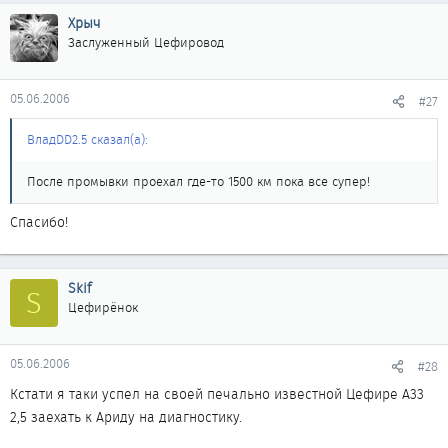
Хрыч
Заслуженный Цефировод
05.06.2006
#27
ВладDD2.5 сказал(а):
После промывки проехал где-то 1500 км пока все супер!
Спасибо!
Skif
S
Цефирёнок
05.06.2006
#28
Кстати я таки успел на своей печально известной Цефире А33
2,5 заехать к Ариду на диагностику.