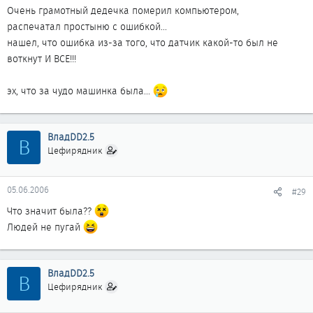
Очень грамотный дедечка померил компьютером,
распечатал простыню с ошибкой...
нашел, что ошибка из-за того, что датчик какой-то был не
воткнут И ВСЕ!!!
эх, что за чудо машинка была...
ВладDD2.5
В
Цефирядник
05.06.2006
#29
Что значит была??
Людей не пугай
ВладDD2.5
В
Цефирядник