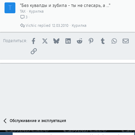
"Без кувалды и зубила - ты не слесарь, а ..."
Т
ТАХ
Курилка
3
VicNic
12.03.2010
Курилка
Facebook
X
Bluesky
LinkedIn
Reddit
Pinterest
Tumblr
WhatsAp
Эл
Поделиться:
Ссылка
Обслуживание и эксплуатация