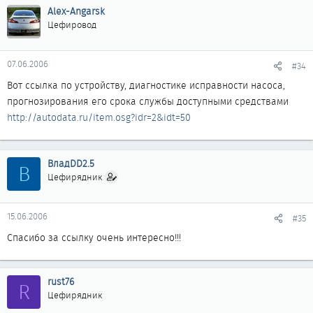
Alex-Angarsk
Цефировод
07.06.2006
#34
Вот ссылка по устройству, диагностике исправности насоса,
прогнозирования его срока службы доступными средствами
http://autodata.ru/item.osg?idr=2&idt=50
ВладDD2.5
В
Цефирядник
15.06.2006
#35
Спасибо за ссылку очень интересно!!!
rust76
R
Цефирядник