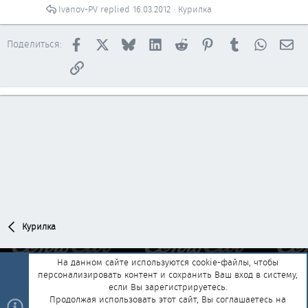
Ivanov-PV
16.03.2012
Курилка
Facebook
X
Bluesky
LinkedIn
Reddit
Pinterest
Tumblr
WhatsAp
Эл
Поделиться:
Ссылка
Курилка
На данном сайте используются cookie-файлы, чтобы
персонализировать контент и сохранить Ваш вход в систему,
Обратная связь
Условия и правила
если Вы зарегистрируетесь.
Политика конфиденциальности
Помощь
Главная
R
Продолжая использовать этот сайт, Вы соглашаетесь на
S