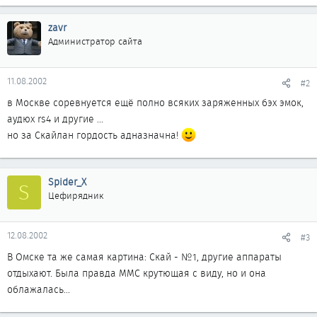
zavr
Администратор сайта
11.08.2002
#2
в Москве соревнуется ещё полно всяких заряженных бэх эмок,
аудюх rs4 и другие ...
но за Скайлан гордость адназначна!
Spider_X
S
Цефирядник
12.08.2002
#3
В Омске та же самая картина: Скай - №1, другие аппараты
отдыхают. Была правда ММС крутющая с виду, но и она
облажалась...