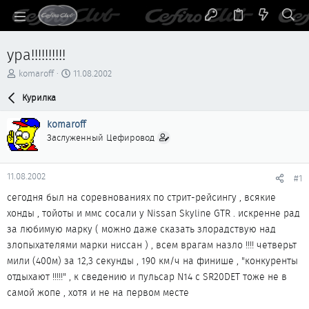
ура!!!!!!!!!!
А
Д
komaroff
11.08.2002
в
а
т
Курилка
т
о
а
р
н
komaroff
т
а
Заслуженный Цефировод
е
ч
м
а
ы
л
11.08.2002
#1
а
сегодня был на соревнованиях по стрит-рейсингу , всякие
хонды , тойоты и ммс сосали у Nissan Skyline GTR . искренне рад
за любимую марку ( можно даже сказать злорадствую над
злопыхателями марки ниссан ) , всем врагам назло !!!! четверьт
мили (400м) за 12,3 секунды , 190 км/ч на финише , "конкуренты
отдыхают !!!!!" , к сведению и пульсар N14 c SR20DET тоже не в
самой жопе , хотя и не на первом месте