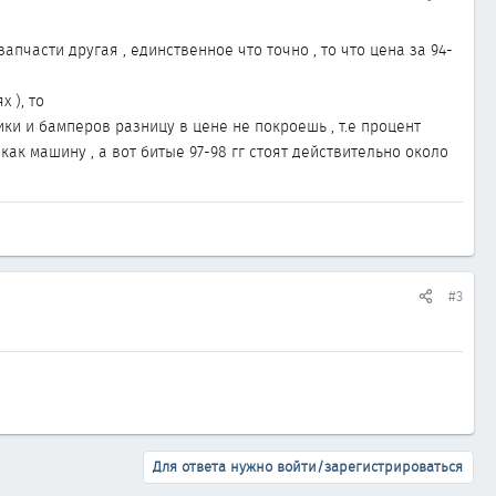
пчасти другая , единственное что точно , то что цена за 94-
 ), то
ики и бамперов разницу в цене не покроешь , т.е процент
как машину , а вот битые 97-98 гг стоят действительно около
#3
Для ответа нужно войти/зарегистрироваться