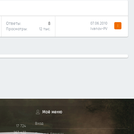
Ответы
8
07.06.2010
I
Ivanov-PV
Просмотры
12 тыс.
Моё меню
Вход
17 724
367 422
Письмо Админу