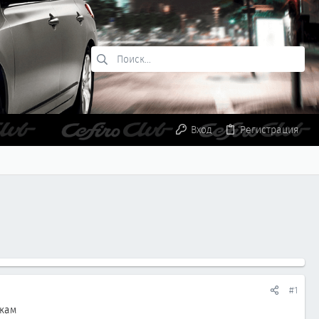
Вход
Регистрация
#1
акам