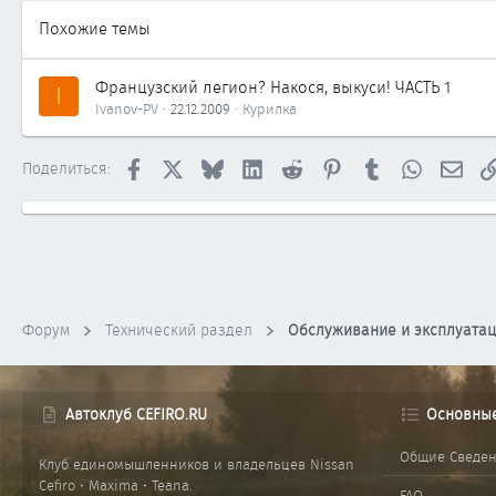
Владивосток
Похожие темы
www.vladavto.ru
Французский легион? Накося, выкуси! ЧАСТЬ 1
I
Ivanov-PV
22.12.2009
Курилка
Facebook
X
Bluesky
LinkedIn
Reddit
Pinterest
Tumblr
WhatsApp
Элек
Поделиться:
Форум
Технический раздел
Обслуживание и эксплуата
Автоклуб CEFIRO.RU
Основны
Общие Сведе
Клуб единомышленников и владельцев Nissan
Cefiro • Maxima • Teana.
FAQ