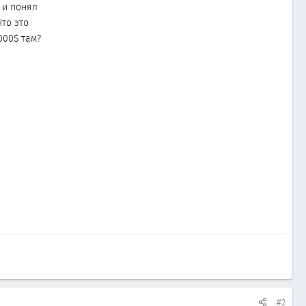
 и понял
то это
000$ там?
#2