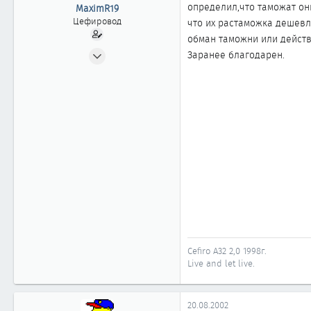
ы
л
определил,что таможат они
MaximR19
а
Цефировод
что их растаможка дешевл
обман таможни или действ
31.07.2002
Заранее благодарен.
868
0
861
Москва
Cefiro A32 2,0 1998г.
Live and let live.
20.08.2002