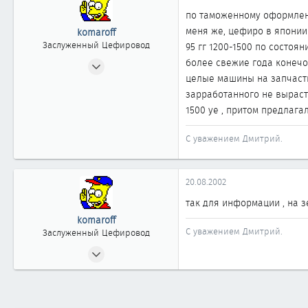
по таможенному оформлени
меня же, цефиро в японии 
komaroff
Заслуженный Цефировод
95 гг 1200-1500 по состоян
31.07.2002
более свежие года конечо 
целые машины на запчасти 
1 522
зарработанного не вырасте
0
1500 уе , притом предлага
1 861
Владивосток
С уважением Дмитрий.
www.vladavto.ru
20.08.2002
так для информации , на з
komaroff
С уважением Дмитрий.
Заслуженный Цефировод
31.07.2002
1 522
0
1 861