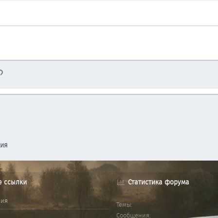
тронная почта
Ссылка
ция
е ссылки
Статистика форума
ния
Темы
Сообщения