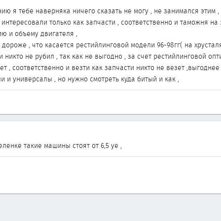
ю я тебе наверняка ничего сказать не могу , не занимался этим ,
интересовали только как запчасти , соответственно и таможня на за
ию и объему двигателя ,
дороже , что касается рестийлинговой модели 96-98гг( на хрусталях
никто не рубил , так как не выгодно , за счет рестийлинговой опт
т , соответственно и везти как запчасти никто не везет ,выгоднее 
ли и универсалы , но нужно смотреть куда битый и как ,
еленке такие машины стоят от 6,5 уе ,