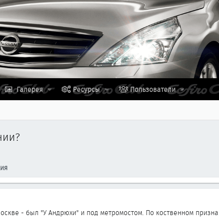
Галерея
Ресурсы
Пользователи
нии?
ция
Москве - был "У Андрюхи" и под метромостом. По коственном призн