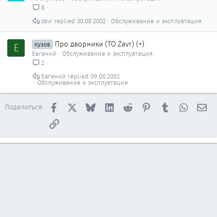
8
zavr
30.08.2002
Обслуживание и эксплуатация
Про дворники (ТО Zavr) (+)
Е
Кузов
Евгений
Обслуживание и эксплуатация
2
Евгений
09.08.2002
Обслуживание и эксплуатация
Facebook
X
Bluesky
LinkedIn
Reddit
Pinterest
Tumblr
WhatsAp
Эл
Поделиться:
Ссылка