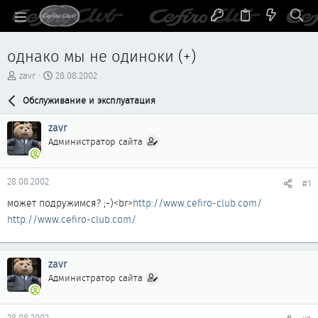
однако мы не одиноки (+)
А
Д
zavr
28.08.2002
в
а
т
Обслуживание и эксплуатация
т
о
а
р
н
zavr
т
а
Администратор сайта
е
ч
м
а
ы
л
28.08.2002
#1
а
может подружимся? ;-)<br>
http://www.cefiro-club.com/
http://www.cefiro-club.com/
zavr
Администратор сайта
28.08.2002