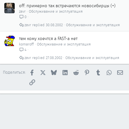
off: примерно так встречаются новосибирцы (+)
zavr
Обслуживание и эксплуатация
0
zavr
30.08.2002
Обслуживание и эксплуатация
тем кому хоечтся а FAST-а нет
komaroff
Обслуживание и эксплуатация
4
zavr
27.08.2002
Обслуживание и эксплуатация
Facebook
X
Bluesky
LinkedIn
Reddit
Pinterest
Tumblr
WhatsAp
Эл
Поделиться:
Ссылка