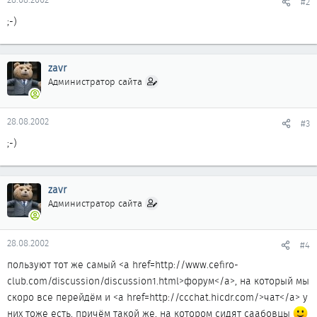
#2
;-)
zavr
Администратор сайта
28.08.2002
#3
;-)
zavr
Администратор сайта
28.08.2002
#4
пользуют тот же самый <a href=http://www.cefiro-
club.com/discussion/discussion1.html>форум</a>, на который мы
скоро все перейдём и <a href=http://ccchat.hicdr.com/>чат</a> у
них тоже есть, причём такой же, на котором сидят саабовцы