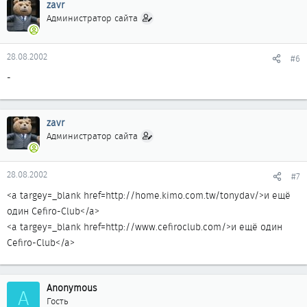
zavr
Администратор сайта
28.08.2002
#6
-
zavr
Администратор сайта
28.08.2002
#7
<a targey=_blank href=http://home.kimo.com.tw/tonydav/>и ещё
один Cefiro-Club</a>
<a targey=_blank href=http://www.cefiroclub.com/>и ещё один
Cefiro-Club</a>
Anonymous
A
Гость