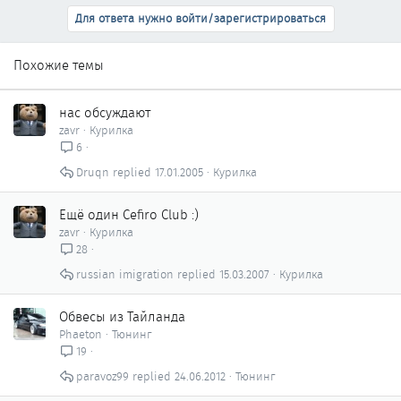
Для ответа нужно войти/зарегистрироваться
Похожие темы
нас обсуждают
zavr
Курилка
6
Druqn
17.01.2005
Курилка
Ещё один Cefiro Club :)
zavr
Курилка
28
russian imigration
15.03.2007
Курилка
Обвесы из Тайланда
Phaeton
Тюнинг
19
paravoz99
24.06.2012
Тюнинг