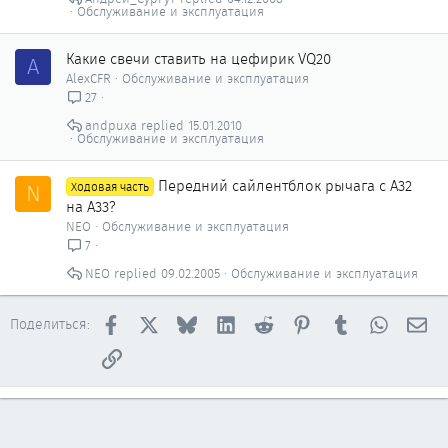
ы
Обслуживание и эксплуатация
т
о
Какие свечи ставить на цефирик VQ20
A
AlexCFR
Обслуживание и эксплуатация
27
andpuxa
15.01.2010
Обслуживание и эксплуатация
Передний сайлентблок рычага с А32
N
Ходовая часть
на А33?
NEO
Обслуживание и эксплуатация
7
NEO
09.02.2005
Обслуживание и эксплуатация
Facebook
X
Bluesky
LinkedIn
Reddit
Pinterest
Tumblr
WhatsAp
Эл
Поделиться:
Ссылка