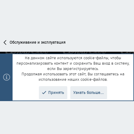
Обслуживание и эксплуатация
На данном сайте используются cookie-файлы, чтобы
персонализировать контент и сохранить Ваш вход в систему,
Обратная связь
Условия и правила
если Вы зарегистрируетесь.
Политика конфиденциальности
Помощь
Главная
R
Продолжая использовать этот сайт, Вы соглашаетесь на
S
использование наших cookie-файлов.
S
®
Community platform by XenForo
© 2010-2025 XenForo Ltd.
|
Style and
Принять
Узнать больше....
®
add-ons by ThemeHouse
Перевод от Jumuro
Верх
Низ