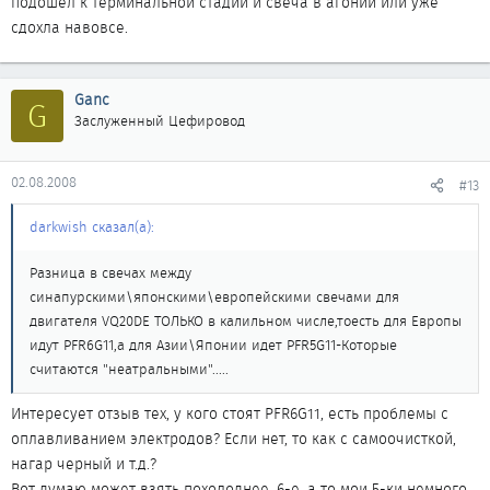
подошел к терминальной стадии и свеча в агонии или уже
сдохла навовсе.
Ganc
G
Заслуженный Цефировод
02.08.2008
#13
darkwish сказал(а):
Разница в свечах между
синапурскими\японскими\европейскими свечами для
двигателя VQ20DE ТОЛЬКО в калильном числе,тоесть для Европы
идут PFR6G11,а для Азии\Японии идет PFR5G11-Которые
считаются "неатральными".....
Интересует отзыв тех, у кого стоят PFR6G11, есть проблемы с
оплавливанием электродов? Если нет, то как с самоочисткой,
нагар черный и т.д.?
Вот думаю может взять похолоднее, 6-е, а то мои 5-ки немного