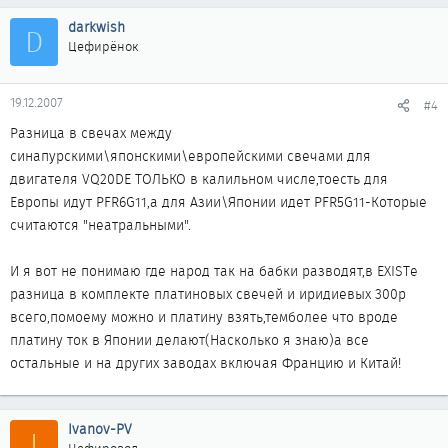
darkwish
D
Цефирёнок
19.12.2007
#4
Разница в свечах между
синапурскими\японскими\европейскими свечами для
двигателя VQ20DE ТОЛЬКО в калильном числе,тоесть для
Европы идут PFR6G11,а для Азии\Японии идет PFR5G11-Которые
считаются "неатральными".
И я вот не понимаю где народ так на бабки разводят,в EXISTе
разница в комплекте платиновых свечей и иридиевых 300р
всего,помоему можно и платину взять,темболее что вроде
платину ток в Японии делают(Насколько я знаю)а все
остальные и на других заводах включая Францию и Китай!
Ivanov-PV
I