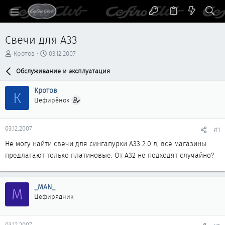
Свечи для А33
А
Д
Кротов
03.12.2007
в
а
т
Обслуживание и эксплуатация
т
о
а
р
н
Кротов
К
т
а
Цефирёнок
е
ч
м
а
ы
л
03.12.2007
#1
а
Не могу найти свечи для сингапурки А33 2.0 л, все магазины
предлагают только платиновые. От А32 не подходят случайно?
_MAN_
M
Цефирядник
03.12.2007