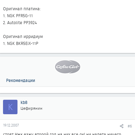
Оригинал платина:
1. NGK PFR5G-11
2. Autolite PP3924
Оригинал ирридиум
1. NGK BKR5EiX-11P
Рекомендации
kb8
K
Цефирянин
19.12.2007
#6
стоят Нжк езжу второй год на них все ок! ни налета ничего