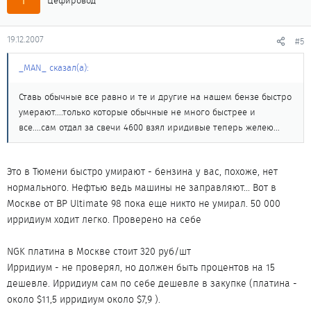
Цефировод
19.12.2007
#5
_MAN_ сказал(а):
Ставь обычные все равно и те и другие на нашем бензе быстро
умерают....только которые обычные не много быстрее и
все....сам отдал за свечи 4600 взял иридивые теперь желею...
Это в Тюмени быстро умирают - бензина у вас, похоже, нет
нормального. Нефтью ведь машины не заправляют... Вот в
Москве от BP Ultimate 98 пока еще никто не умирал. 50 000
ирридиум ходит легко. Проверено на себе
NGK платина в Москве стоит 320 руб/шт
Ирридиум - не проверял, но должен быть процентов на 15
дешевле. Ирридиум сам по себе дешевле в закупке (платина -
около $11,5 ирридиум около $7,9 ).