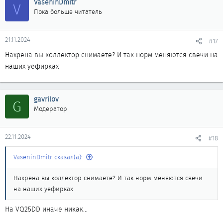
VaseninDmitr
V
Пока больше читатель
21.11.2024
#17
Нахрена вы коллектор снимаете? И так норм меняются свечи на
наших уефирках
gavrilov
G
Модератор
22.11.2024
#18
VaseninDmitr сказал(а):
Нахрена вы коллектор снимаете? И так норм меняются свечи
на наших уефирках
На VQ25DD иначе никак...