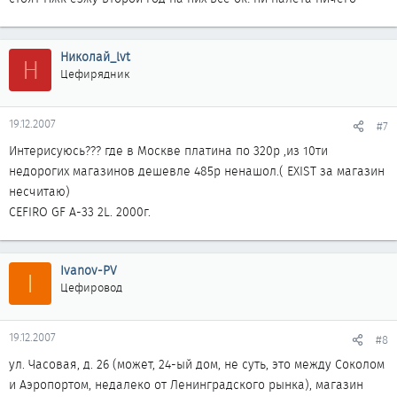
Николай_lvt
Н
Цефирядник
19.12.2007
#7
Интерисуюсь??? где в Москве платина по 320р ,из 10ти
недорогих магазинов дешевле 485р ненашол.( EXIST за магазин
несчитаю)
CEFIRO GF A-33 2L. 2000г.
Ivanov-PV
I
Цефировод
19.12.2007
#8
ул. Часовая, д. 26 (может, 24-ый дом, не суть, это между Соколом
и Аэропортом, недалеко от Ленинградского рынка), магазин