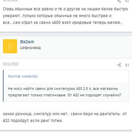
#2
Ставь обычные все равно и те и другие на нашем бензе быстро
умерают....только которые обычные не много быстрее и
все....сам отдал за свечи 4600 взял иридивые теперь желею...
BlkDem
B
Цефировод
03.12.2007
#3
Кротов сказал(а):
Не могу найти свечи для сингапурки А33 2.0 л, все магазины
предлагают только платиновые. От А32 не подходят случайно?
какая разница, сингапур или нет... свечи бери на двигатель.. от
А32 подойдут, если двиг тотже.