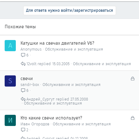
Для ответа нужно войти/зарегистрироваться
Похожие темы
Катушки на свечах двигателей V6?
A
Anonymous
Обслуживание и эксплуатация
6
12volt
15.03.2005
Обслуживание и эксплуатация
З
свечи
S
а
sandr-box
Обслуживание и эксплуатация
к
6
р
Андрей_Сургут
27.05.2008
ы
Обслуживание и эксплуатация
т
о
З
Кто какие свечи использует?
И
а
Иван Огородов
Обслуживание и эксплуатация
к
2
р
Андрей_Сургут
04.12.2008