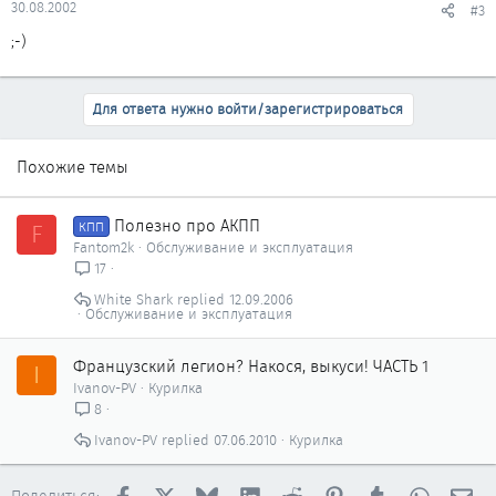
30.08.2002
#3
;-)
Для ответа нужно войти/зарегистрироваться
Похожие темы
Полезно про АКПП
F
КПП
Fantom2k
Обслуживание и эксплуатация
17
White Shark
12.09.2006
Обслуживание и эксплуатация
Французский легион? Накося, выкуси! ЧАСТЬ 1
I
Ivanov-PV
Курилка
8
Ivanov-PV
07.06.2010
Курилка
Facebook
X
Bluesky
LinkedIn
Reddit
Pinterest
Tumblr
WhatsAp
Эл