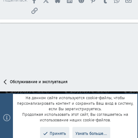
Поделиться:
Ссылка
Обслуживание и эксплуатация
На данном сайте используются cookie-файлы, чтобы
персонализировать контент и сохранить Ваш вход в систему,
Обратная связь
Условия и правила
если Вы зарегистрируетесь.
Политика конфиденциальности
Помощь
Главная
R
Продолжая использовать этот сайт, Вы соглашаетесь на
S
использование наших cookie-файлов.
S
®
Community platform by XenForo
© 2010-2025 XenForo Ltd.
|
Style and
Принять
Узнать больше....
®
add-ons by ThemeHouse
Перевод от Jumuro
Верх
Низ