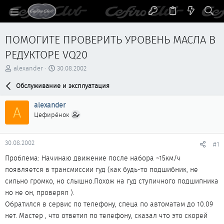
ПОМОГИТЕ ПРОВЕРИТЬ УРОВЕНЬ МАСЛА В
РЕДУКТОРЕ VQ20
А
Д
alexander
30.08.2002
в
а
т
Обслуживание и эксплуатация
т
о
а
р
н
alexander
A
т
а
Цефирёнок
е
ч
м
а
ы
л
30.08.2002
#1
а
Проблема: Начинаю движение после набора ~15км/ч
появляется в трансмиссии гуд (как будь-то подшибник, не
сильно громко, но слышно.Похож на гуд ступичного подшипника
но не он, проверял ).
Обратился в сервис по телефону, спеца по автоматам до 10.09
нет. Мастер , что ответил по телефону, сказал что это скорей